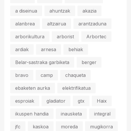
a diseinua
ahuntzak
akazia
alanbrea
altzairua
arantzaduna
arborikultura
arborist
Arbortec
ardiak
arnesa
behiak
Belar-sastraka garbiketa
berger
bravo
camp
chaqueta
ebaketen aurka
elektrifikatua
esproiak
gladiator
gtx
Haix
ikuspen handia
inausketa
integral
jfc
kaskoa
moreda
mugikorra