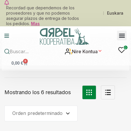
Recordad que dependemos de los
proveedores y que no podemos
Euskara
asegurar plazos de entrega de todos
los pedidos.
Mas
0
Nire Kontua
0
0,00
€
Mostrando los 6 resultados
Orden predeterminado