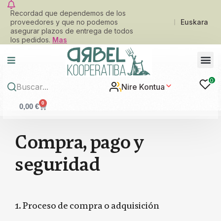
Recordad que dependemos de los
proveedores y que no podemos
Euskara
asegurar plazos de entrega de todos
los pedidos.
Mas
0
Nire Kontua
0
0,00
€
C
o
m
p
r
a
,
p
a
g
o
y
s
e
g
u
r
i
d
a
d
1. Proceso de compra o adquisición