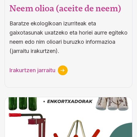
Neem olioa (aceite de neem)
Baratze ekologikoan izurriteak eta
gaixotasunak uxatzeko eta horiei aurre egiteko
neem edo nim olioari buruzko informazioa
(jarraitu irakurtzen).
Irakurtzen jarraitu