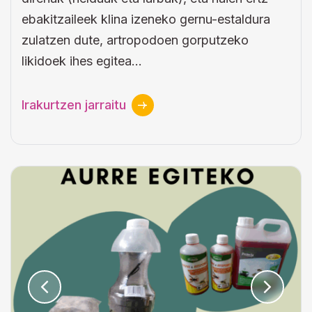
ebakitzaileek klina izeneko gernu-estaldura
zulatzen dute, artropodoen gorputzeko
likidoek ihes egitea…
Irakurtzen jarraitu