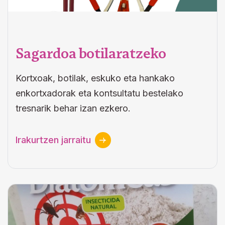
Sagardoa botilaratzeko
Kortxoak, botilak, eskuko eta hankako
enkortxadorak eta kontsultatu bestelako
tresnarik behar izan ezkero.
Irakurtzen jarraitu