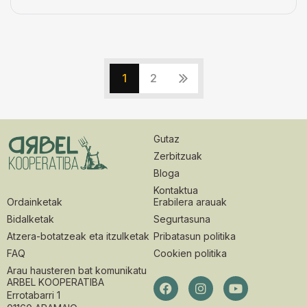
1
2
Gutaz
Zerbitzuak
Bloga
Kontaktua
Ordainketak
Erabilera arauak
Bidalketak
Segurtasuna
Atzera-botatzeak eta itzulketak
Pribatasun politika
FAQ
Cookien politika
Arau hausteren bat komunikatu
ARBEL KOOPERATIBA
Errotabarri 1