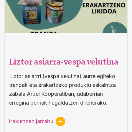
Liztor asiarra-vespa velutina
Liztor asiarrri (vespa velutina) aurre egiteko
tranpak eta erakartzeko produktu eskaintza
zabala Arbel Kooperatiban, udaberrian
erregina berriak hegaldatzen direnerako.
Irakurtzen jarraitu