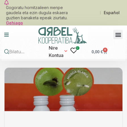
Gogoratu hornitzaileen menpe
gaudela eta ezin dugula eskaera
Español
guztien banaketa epeak ziurtatu.
Gehiago
Nire
0
0
0,00
€
Kontua