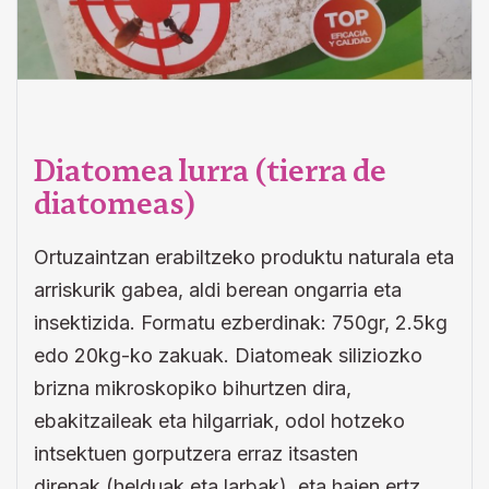
Diatomea lurra (tierra de
diatomeas)
Ortuzaintzan erabiltzeko produktu naturala eta
arriskurik gabea, aldi berean ongarria eta
insektizida. Formatu ezberdinak: 750gr, 2.5kg
edo 20kg-ko zakuak. Diatomeak siliziozko
brizna mikroskopiko bihurtzen dira,
ebakitzaileak eta hilgarriak, odol hotzeko
intsektuen gorputzera erraz itsasten
direnak (helduak eta larbak), eta haien ertz