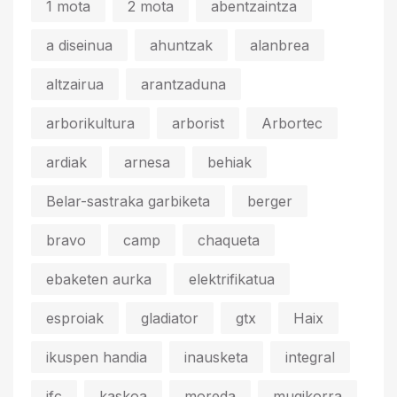
1 mota
2 mota
abentzaintza
a diseinua
ahuntzak
alanbrea
altzairua
arantzaduna
arborikultura
arborist
Arbortec
ardiak
arnesa
behiak
Belar-sastraka garbiketa
berger
bravo
camp
chaqueta
ebaketen aurka
elektrifikatua
esproiak
gladiator
gtx
Haix
ikuspen handia
inausketa
integral
jfc
kaskoa
moreda
mugikorra