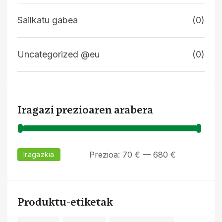
Sailkatu gabea
(0)
Uncategorized @eu
(0)
Iragazi prezioaren arabera
Prezioa:
70 €
—
680 €
Iragazkia
Produktu-etiketak