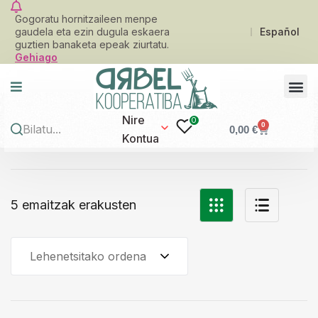
Gogoratu hornitzaileen menpe
gaudela eta ezin dugula eskaera
Español
guztien banaketa epeak ziurtatu.
Gehiago
Nire
0
0
0,00
€
Kontua
5 emaitzak erakusten
Lehenetsitako ordena