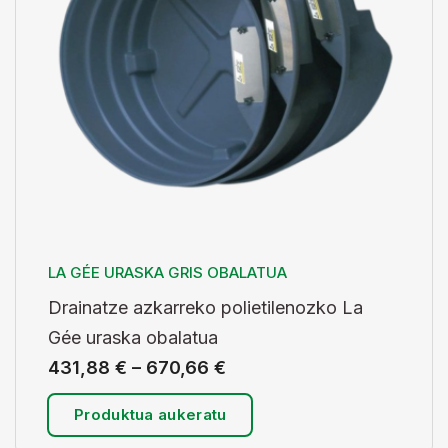
LA GÉE URASKA GRIS OBALATUA
Drainatze azkarreko polietilenozko La
Gée uraska obalatua
431,88
€
–
670,66
€
Produktua aukeratu