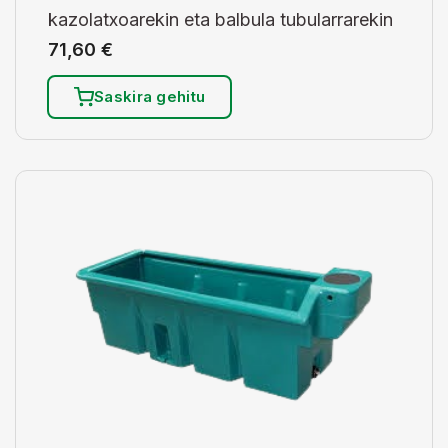
kazolatxoarekin eta balbula tubularrarekin
71,60
€
Saskira gehitu