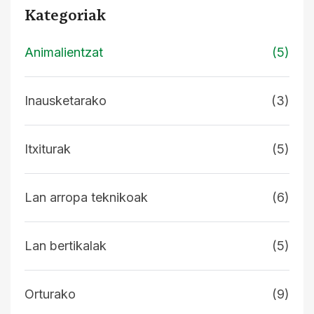
Kategoriak
Animalientzat
(5)
Inausketarako
(3)
Itxiturak
(5)
Lan arropa teknikoak
(6)
Lan bertikalak
(5)
Orturako
(9)