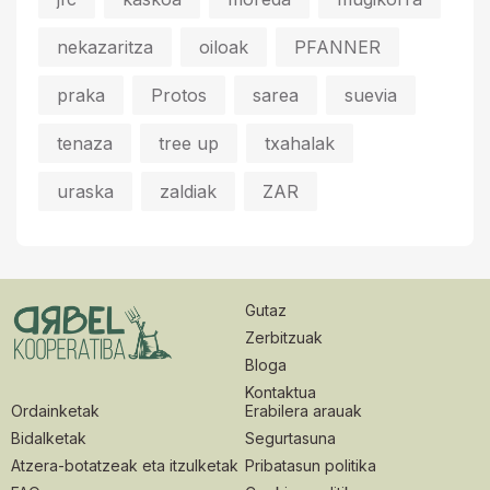
nekazaritza
oiloak
PFANNER
praka
Protos
sarea
suevia
tenaza
tree up
txahalak
uraska
zaldiak
ZAR
Gutaz
Zerbitzuak
Bloga
Kontaktua
Ordainketak
Erabilera arauak
Bidalketak
Segurtasuna
Atzera-botatzeak eta itzulketak
Pribatasun politika