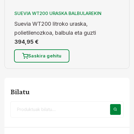
SUEVIA WT200 URASKA BALBULAREKIN
Suevia WT200 litroko uraska,
polietilenozkoa, balbula eta guzti
394,95
€
Saskira gehitu
Bilatu