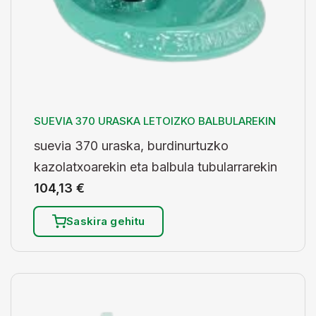
SUEVIA 370 URASKA LETOIZKO BALBULAREKIN
suevia 370 uraska, burdinurtuzko
kazolatxoarekin eta balbula tubularrarekin
104,13
€
Saskira gehitu