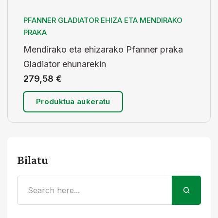
PFANNER GLADIATOR EHIZA ETA MENDIRAKO
PRAKA
Mendirako eta ehizarako Pfanner praka
Gladiator ehunarekin
279,58
€
Produktua aukeratu
Bilatu