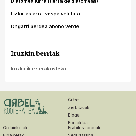
Diatomea lurra (tierra de diatomeas)
Liztor asiarra-vespa velutina
Ongarri berdea abono verde
Iruzkin berriak
Iruzkinik ez erakusteko.
Gutaz
Zerbitzuak
Bloga
Kontaktua
Ordainketak
Erabilera arauak
Bidalketak
Segurtasuna