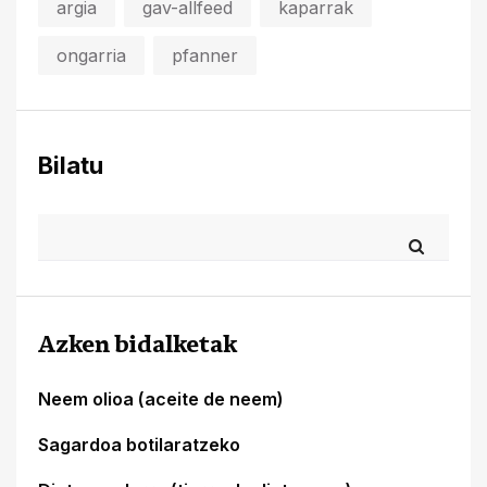
argia
gav-allfeed
kaparrak
ongarria
pfanner
Bilatu
Azken bidalketak
Neem olioa (aceite de neem)
Sagardoa botilaratzeko