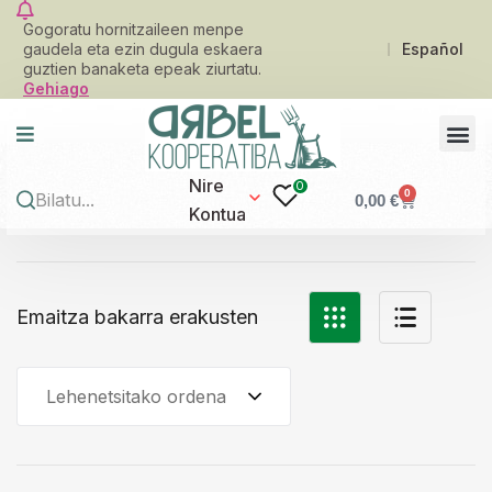
Gogoratu hornitzaileen menpe
gaudela eta ezin dugula eskaera
Español
guztien banaketa epeak ziurtatu.
Gehiago
Nire
0
0
0,00
€
Kontua
Emaitza bakarra erakusten
Lehenetsitako ordena