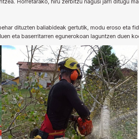
tzea. Horretarako, hiru zerbitzu nagusi jarri ditugu m
ehar dituzten baliabideak gertutik, modu eroso eta fida
duen eta baserritarren egunerokoan laguntzen duen ko