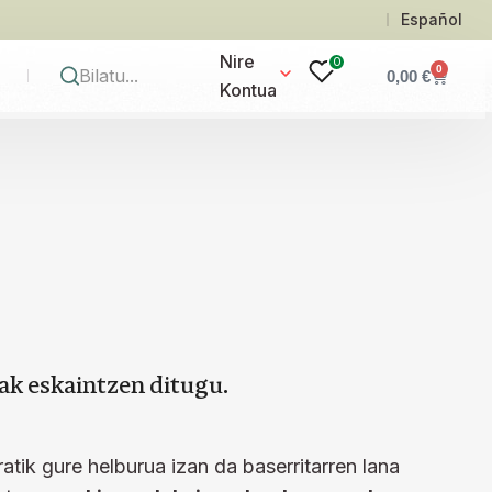
Español
Nire
0
0
0,00
€
Kontua
ak eskaintzen ditugu.
tik gure helburua izan da baserritarren lana