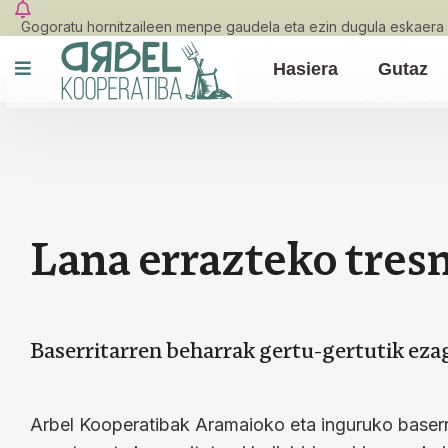
Gogoratu hornitzaileen menpe gaudela eta ezin dugula eskaera 
Hasiera
Gutaz
L
a
n
a
e
r
r
a
z
t
e
k
o
t
r
e
s
Baserritarren beharrak gertu-gertutik ezag
Arbel Kooperatibak Aramaioko eta inguruko baserri