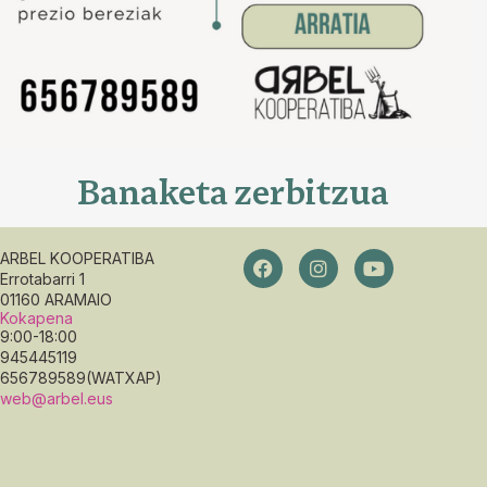
Banaketa zerbitzua
ARBEL KOOPERATIBA
Errotabarri 1
01160 ARAMAIO
Kokapena
9:00-18:00
945445119
656789589(WATXAP)
web@arbel.eus