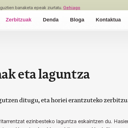
guztien banaketa epeak ziurtatu.
Gehiago
Zerbitzuak
Denda
Bloga
Kontaktua
n
a
k
e
t
a
l
a
g
u
n
t
z
a
utzen ditugu, eta horiei erantzuteko zerbitzu
tarrentzat ezinbesteko laguntza eskaintzen du. Hasiera