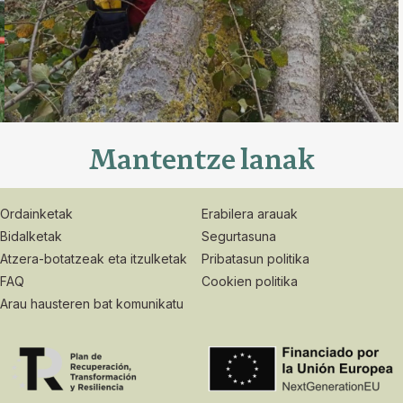
Mantentze lanak
Ordainketak
Erabilera arauak
Bidalketak
Segurtasuna
Atzera-botatzeak eta itzulketak
Pribatasun politika
FAQ
Cookien politika
Arau hausteren bat komunikatu