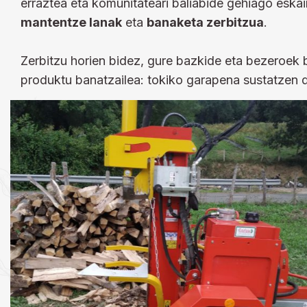
erraztea eta komunitateari baliabide gehiago eskain
mantentze lanak
eta
banaketa zerbitzua
.
Zerbitzu horien bidez, gure bazkide eta bezeroek b
produktu banatzailea: tokiko garapena sustatzen 