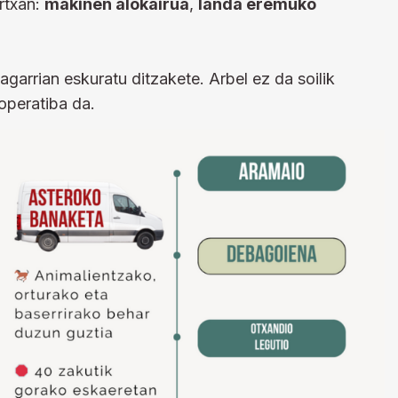
artxan:
makinen alokairua
,
landa eremuko
garrian eskuratu ditzakete. Arbel ez da soilik
operatiba da.