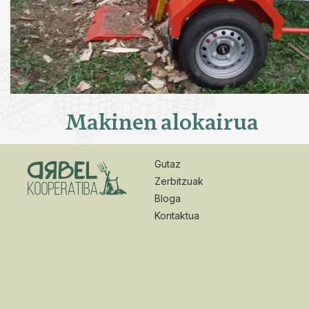
Makinen alokairua
Gutaz
Zerbitzuak
Bloga
Kontaktua