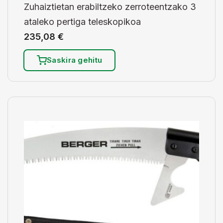
Zuhaiztietan erabiltzeko zerroteentzako 3
ataleko pertiga teleskopikoa
235,08
€
Saskira gehitu