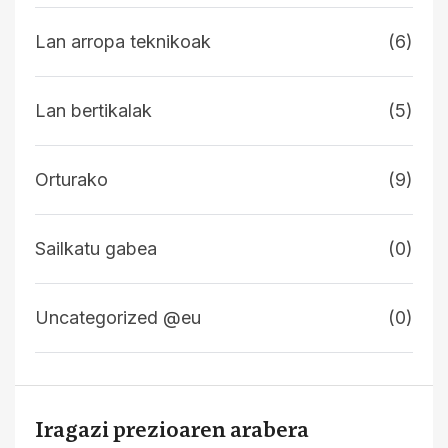
Lan arropa teknikoak
(6)
Lan bertikalak
(5)
Orturako
(9)
Sailkatu gabea
(0)
Uncategorized @eu
(0)
Iragazi prezioaren arabera