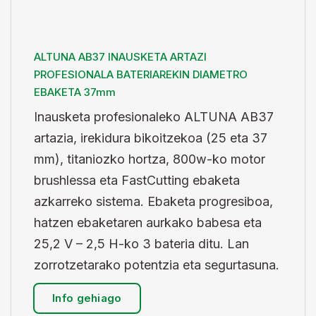
ALTUNA AB37 INAUSKETA ARTAZI
PROFESIONALA BATERIAREKIN DIAMETRO
EBAKETA 37mm
Inausketa profesionaleko ALTUNA AB37
artazia, irekidura bikoitzekoa (25 eta 37
mm), titaniozko hortza, 800w-ko motor
brushlessa eta FastCutting ebaketa
azkarreko sistema. Ebaketa progresiboa,
hatzen ebaketaren aurkako babesa eta
25,2 V – 2,5 H-ko 3 bateria ditu. Lan
zorrotzetarako potentzia eta segurtasuna.
Info gehiago