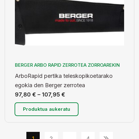
BERGER ARBO RAPID ZERROTEA ZORROAREKIN
ArboRapid pertika teleskopikoetarako
egokia den Berger zerrotea
97,80
€
–
107,95
€
Produktua aukeratu
1
2
…
4