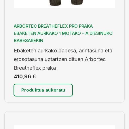
ARBORTEC BREATHEFLEX PRO PRAKA
EBAKETEN AURKAKO 1 MOTAKO – A DIESINUKO
BABESAREKIN
Ebaketen aurkako babesa, arintasuna eta
erosotasuna uztartzen dituen Arbortec
Breatheflex praka
410,96
€
Produktua aukeratu