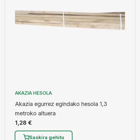
AKAZIA HESOLA
Akazia egurrez egindako hesola 1,3
metroko altuera
1,28
€
Saskira gehitu