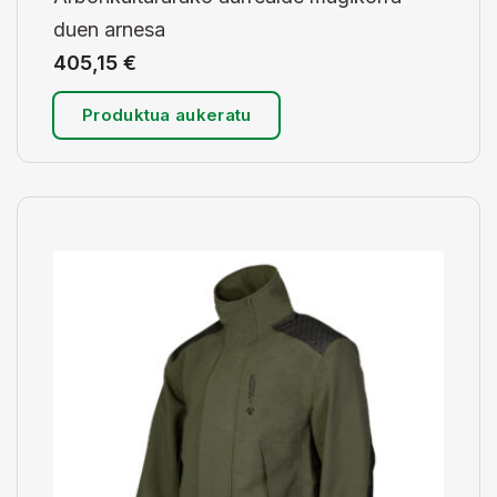
duen arnesa
405,15
€
Produktua aukeratu