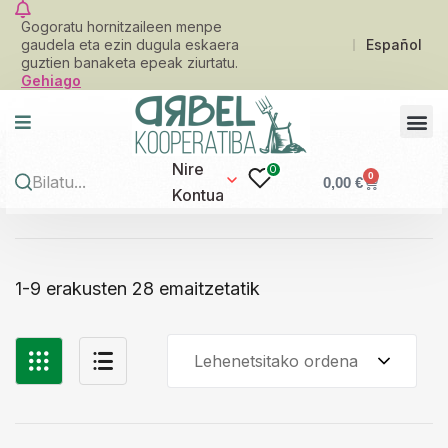
Gogoratu hornitzaileen menpe
gaudela eta ezin dugula eskaera
Español
guztien banaketa epeak ziurtatu.
Gehiago
Nire
0
0
0,00
€
Kontua
1-9 erakusten 28 emaitzetatik
Lehenetsitako ordena