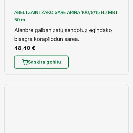
ABELTZAINTZAKO SARE ARINA 100/8/15 HJ MRT
50 m
Alanbre galbanizatu sendotuz egindako
bisagra korapilodun sarea.
48,40
€
Saskira gehitu