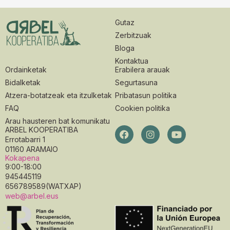
Gutaz
Zerbitzuak
Bloga
Kontaktua
Ordainketak
Erabilera arauak
Bidalketak
Segurtasuna
Atzera-botatzeak eta itzulketak
Pribatasun politika
FAQ
Cookien politika
Arau hausteren bat komunikatu
ARBEL KOOPERATIBA
Errotabarri 1
01160 ARAMAIO
Kokapena
9:00-18:00
945445119
656789589(WATXAP)
web@arbel.eus