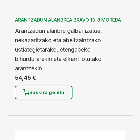
ARANTZADUN ALANBREA BRAVO 13-8 MOREDA
Arantzadun alanbre galbanizatua,
nekazaritzako eta abeltzaintzako
ustiategietarako, etengabeko
bihurdurarekin eta elkarri lotutako
arantzekin.
54,45
€
Saskira gehitu