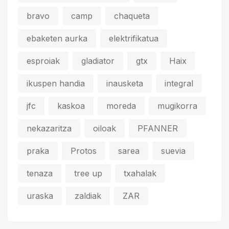
bravo
camp
chaqueta
ebaketen aurka
elektrifikatua
esproiak
gladiator
gtx
Haix
ikuspen handia
inausketa
integral
jfc
kaskoa
moreda
mugikorra
nekazaritza
oiloak
PFANNER
praka
Protos
sarea
suevia
tenaza
tree up
txahalak
uraska
zaldiak
ZAR