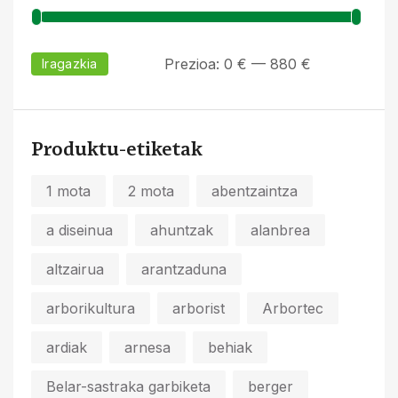
Prezioa:
0 €
—
880 €
Iragazkia
Produktu-etiketak
1 mota
2 mota
abentzaintza
a diseinua
ahuntzak
alanbrea
altzairua
arantzaduna
arborikultura
arborist
Arbortec
ardiak
arnesa
behiak
Belar-sastraka garbiketa
berger