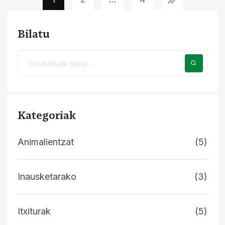
Bilatu
Kategoriak
Animalientzat
(5)
Inausketarako
(3)
Itxiturak
(5)