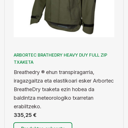
ARBORTEC BRATHEDRY HEAVY DUY FULL ZIP
TXAKETA
Breathedry ® ehun transpiragarria,
iragazgaitza eta elastikoari esker Arbortec
BreatheDry txaketa ezin hobea da
baldintza meteorologiko txarretan
erabiltzeko.
335,25
€