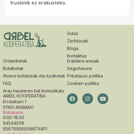
Iruzkinik ez erakusteko.
Gutaz
Zerbitzuak
Bloga
Kontaktua
Ordainketak
Erabilera arauak
Bidalketak
Segurtasuna
Atzera-botatzeak eta itzulketak
Pribatasun politika
FAQ
Cookien politika
Arau hausteren bat komunikatu
ARBEL KOOPERATIBA
Errotabarri 1
01160 ARAMAIO
Kokapena
9:00-18:00
945445119
656789589(WATXAP)