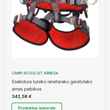
CAMP ACCES SIT ARNESA
Esekidura luzeko lanetarako garatutako
arnes pelbikoa
342,58
€
Produktua aukeratu