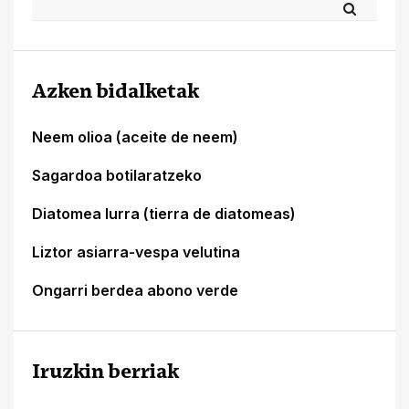
Azken bidalketak
Neem olioa (aceite de neem)
Sagardoa botilaratzeko
Diatomea lurra (tierra de diatomeas)
Liztor asiarra-vespa velutina
Ongarri berdea abono verde
Iruzkin berriak