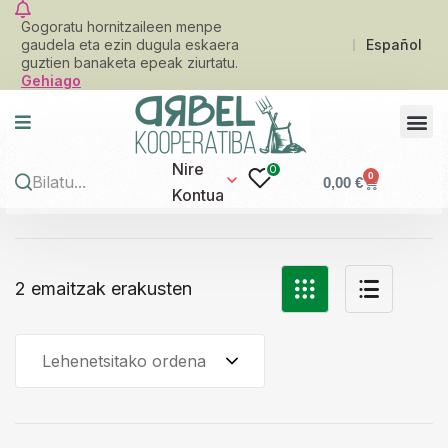
Gogoratu hornitzaileen menpe
gaudela eta ezin dugula eskaera
Español
guztien banaketa epeak ziurtatu.
Gehiago
Nire
0
0
0,00
€
Kontua
2 emaitzak erakusten
Lehenetsitako ordena