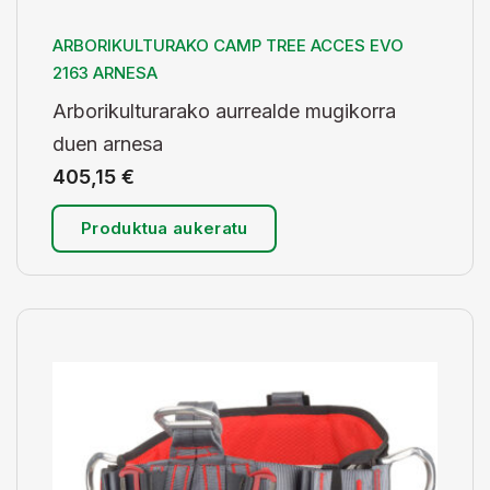
ARBORIKULTURAKO CAMP TREE ACCES EVO
2163 ARNESA
Arborikulturarako aurrealde mugikorra
duen arnesa
405,15
€
Produktua aukeratu