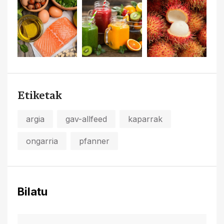
Etiketak
argia
gav-allfeed
kaparrak
ongarria
pfanner
Bilatu