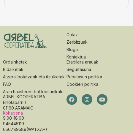
Gutaz
Zerbitzuak
Bloga
Kontaktua
Ordainketak
Erabilera arauak
Bidalketak
Segurtasuna
Atzera-botatzeak eta itzulketak
Pribatasun politika
FAQ
Cookien politika
Arau hausteren bat komunikatu
ARBEL KOOPERATIBA
Errotabarri 1
01160 ARAMAIO
Kokapena
9:00-18:00
945445119
656789589(WATXAP)