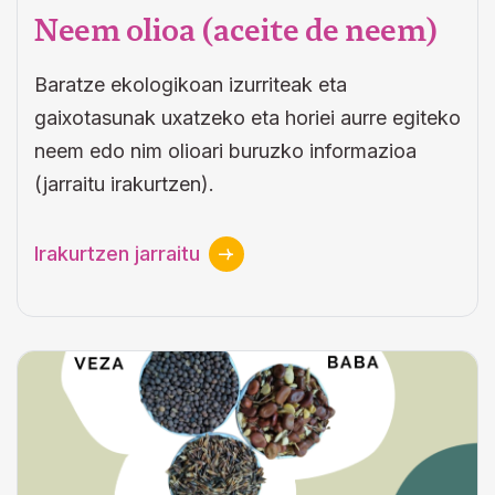
Neem olioa (aceite de neem)
Baratze ekologikoan izurriteak eta
gaixotasunak uxatzeko eta horiei aurre egiteko
neem edo nim olioari buruzko informazioa
(jarraitu irakurtzen).
Irakurtzen jarraitu