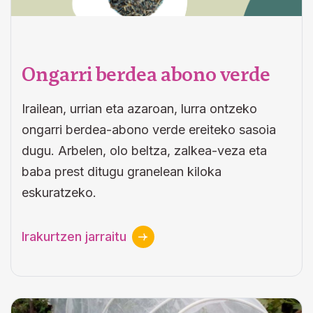
Ongarri berdea abono verde
Irailean, urrian eta azaroan, lurra ontzeko
ongarri berdea-abono verde ereiteko sasoia
dugu. Arbelen, olo beltza, zalkea-veza eta
baba prest ditugu granelean kiloka
eskuratzeko.
Irakurtzen jarraitu