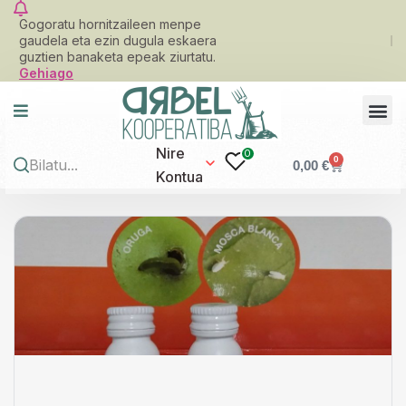
Gogoratu hornitzaileen menpe
gaudela eta ezin dugula eskaera
guztien banaketa epeak ziurtatu.
Gehiago
Nire
0
0
0,00
€
Kontua