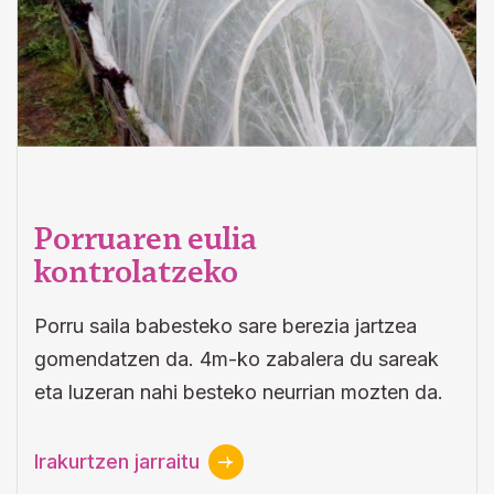
Porruaren eulia
kontrolatzeko
Porru saila babesteko sare berezia jartzea
gomendatzen da. 4m-ko zabalera du sareak
eta luzeran nahi besteko neurrian mozten da.
Irakurtzen jarraitu