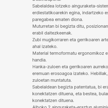
Sabelaldea lotzeko ainguraketa-siste
erdiestatikoarekin egina, indartzeko es
paregabea ematen diona.
Muturretan bi begizta ditu, posiziona
erabil daitezkeenak.
Zubi mugikorraren eta gerrikoaren art
ahal izateko.
Material termoformatu ergonomikoz e
handia.
Hanka-zuloen eta gerrikoaren aurreko 
eremuan erosoagoa izateko. Hebillak
zuloetan muntatuta.
Sabelaldean begizta patentatua, bi er
konektatzen dituena, eta bestea, bul
konektatzen dituena.
Alboko 2 ainguraketa-eraztun alumin