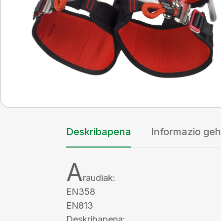
Deskribapena
Informazio geh
A
raudiak:
EN358
EN813
Deskribapena: