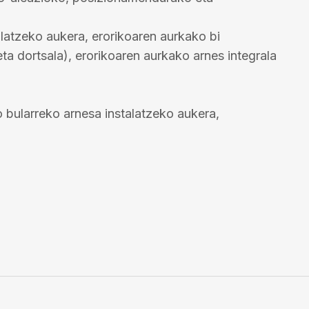
alatzeko aukera, erorikoaren aurkako bi
ta dortsala), erorikoaren aurkako arnes integrala
ularreko arnesa instalatzeko aukera,