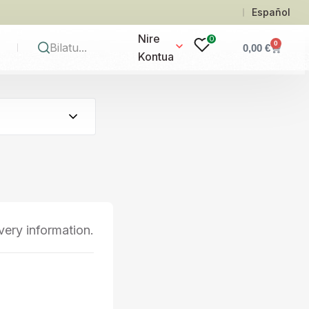
Español
Nire
0
0
0,00
€
Kontua
ivery information.