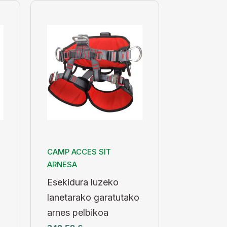
CAMP ACCES SIT
ARNESA
Esekidura luzeko
lanetarako garatutako
arnes pelbikoa