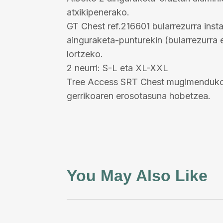
atxikipenerako.
GT Chest ref.216601 bularrezurra inst
ainguraketa-punturekin (bularrezurra e
lortzeko.
2 neurri: S-L eta XL-XXL
Tree Access SRT Chest mugimenduko b
gerrikoaren erosotasuna hobetzea.
You May Also Like