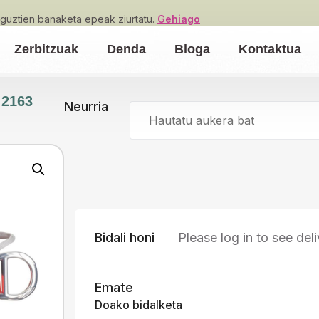
guztien banaketa epeak ziurtatu.
Gehiago
Zerbitzuak
Denda
Bloga
Kontaktua
2163
Neurria
Hautatu aukera bat
Bidali honi
Please log in to see del
Emate
Doako bidalketa