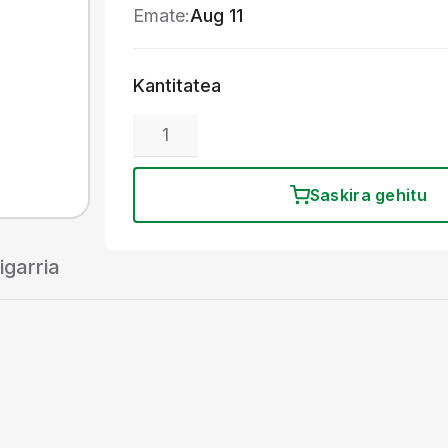
Emate:
Aug 11
Kantitatea
Saskira gehitu
igarria