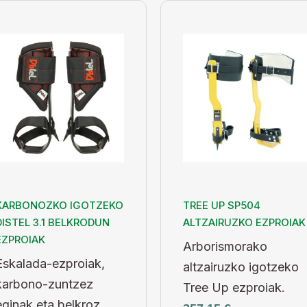
KARBONOZKO IGOTZEKO
TREE UP SP504
DISTEL 3.1 BELKRODUN
ALTZAIRUZKO EZPROIAK
EZPROIAK
Arborismorako
Eskalada-ezproiak,
altzairuzko igotzeko
karbono-zuntzez
Tree Up ezproiak.
eginak eta belkroz