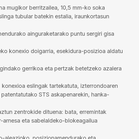
ma mugikor berritzailea, 10,5 mm-ko soka
linga tubular batekin estalia, iraunkortasun
mendurako ainguraketarako puntu sergiri gisa
eko konexio doigarria, esekidura-posizioa aldatu
gindako gerrikoa eta pertzak betetzeko azalera
konexioa eslingak tartekatuta, izterrondoaren
, patentatutako STS askapenarekin, hanka-
aztun zentrokide dituena: bata, erremintak
ar-arnesa eta sabelaldeko-blokeagailua
io-aleazioko, posizionamendurako eta