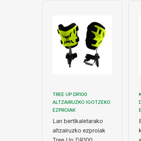
TREE UP DR100
ALTZAIRUZKO IGOTZEKO
EZPROIAK
Lan bertikaletarako
altzairuzko ezproiak
Tree Up DR100