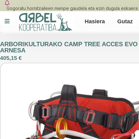
Gogoratu hornitzaileen menpe gaudela eta ezin dugula eskaera 
Hasiera
Gutaz
ARBORIKULTURAKO CAMP TREE ACCES EVO 
ARNESA
405,15
€