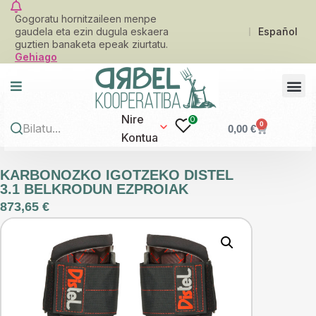
Gogoratu hornitzaileen menpe
gaudela eta ezin dugula eskaera
Español
guztien banaketa epeak ziurtatu.
Gehiago
Nire
0
0
0,00
€
Kontua
KARBONOZKO IGOTZEKO DISTEL
3.1 BELKRODUN EZPROIAK
873,65
€