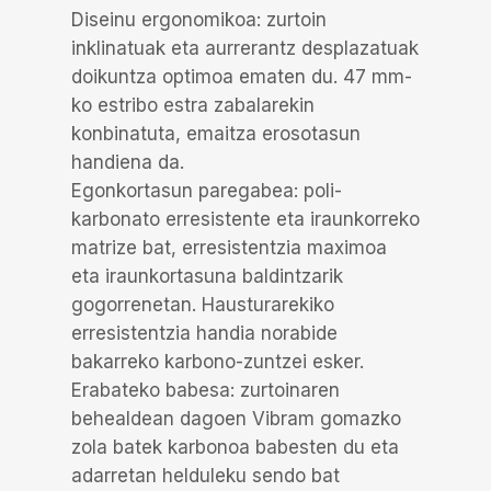
Diseinu ergonomikoa: zurtoin
inklinatuak eta aurrerantz desplazatuak
doikuntza optimoa ematen du. 47 mm-
ko estribo estra zabalarekin
konbinatuta, emaitza erosotasun
handiena da.
Egonkortasun paregabea: poli-
karbonato erresistente eta iraunkorreko
matrize bat, erresistentzia maximoa
eta iraunkortasuna baldintzarik
gogorrenetan. Hausturarekiko
erresistentzia handia norabide
bakarreko karbono-zuntzei esker.
Erabateko babesa: zurtoinaren
behealdean dagoen Vibram gomazko
zola batek karbonoa babesten du eta
adarretan helduleku sendo bat