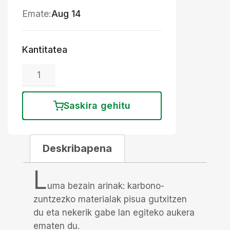
Emate:
Aug 14
Kantitatea
Saskira gehitu
Deskribapena
L
uma bezain arinak: karbono-
zuntzezko materialak pisua gutxitzen
du eta nekerik gabe lan egiteko aukera
ematen du.