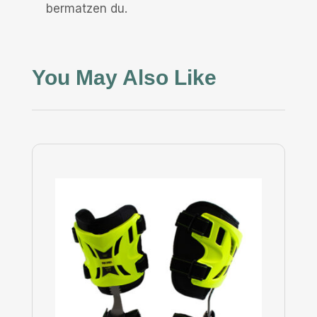
bermatzen du.
You May Also Like