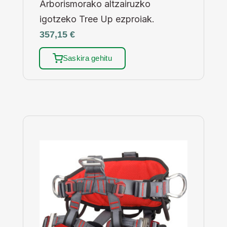
Arborismorako altzairuzko
igotzeko Tree Up ezproiak.
357,15
€
Saskira gehitu