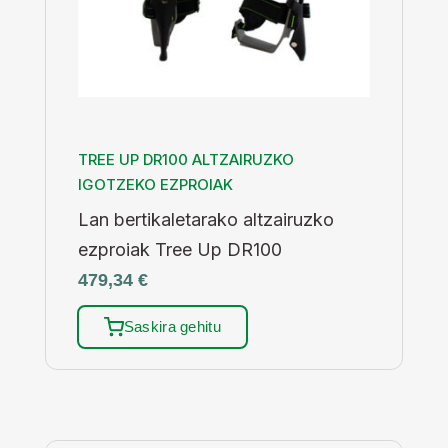
TREE UP DR100 ALTZAIRUZKO
IGOTZEKO EZPROIAK
Lan bertikaletarako altzairuzko
ezproiak Tree Up DR100
479,34
€
Saskira gehitu