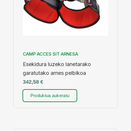
CAMP ACCES SIT ARNESA
Esekidura luzeko lanetarako
garatutako arnes pelbikoa
342,58
€
Produktua aukeratu