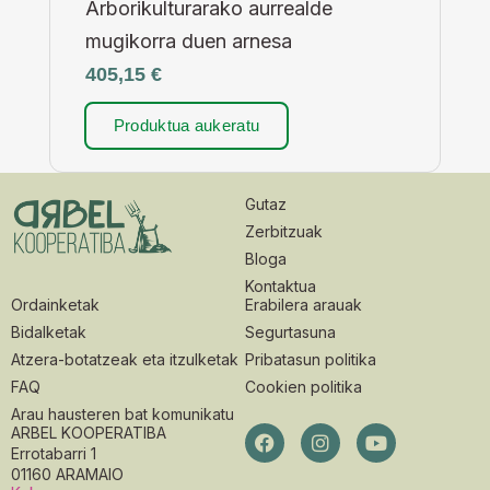
Arborikulturarako aurrealde
mugikorra duen arnesa
405,15
€
Produktua aukeratu
Gutaz
Zerbitzuak
Bloga
Kontaktua
Ordainketak
Erabilera arauak
Bidalketak
Segurtasuna
Atzera-botatzeak eta itzulketak
Pribatasun politika
FAQ
Cookien politika
Arau hausteren bat komunikatu
ARBEL KOOPERATIBA
Errotabarri 1
01160 ARAMAIO