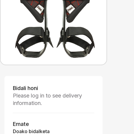
Bidali honi
Please log in to see delivery
information.
Emate
Doako bidalketa