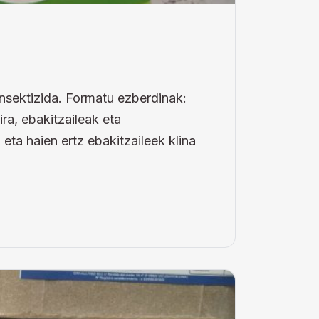
insektizida. Formatu ezberdinak:
ra, ebakitzaileak eta
 eta haien ertz ebakitzaileek klina