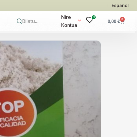
Español
Nire
0
0
0,00
€
Kontua