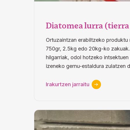
Diatomea lurra (tierr
Ortuzaintzan erabiltzeko produktu n
750gr, 2.5kg edo 20kg-ko zakuak. D
hilgarriak, odol hotzeko intsektuen 
izeneko gernu-estaldura zulatzen 
Irakurtzen jarraitu