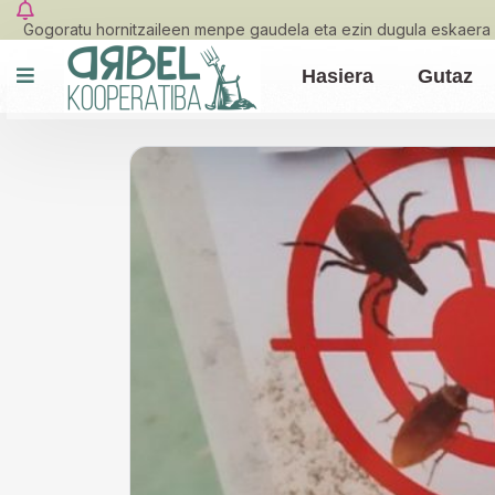
Gogoratu hornitzaileen menpe gaudela eta ezin dugula eskaera 
Hasiera
Gutaz