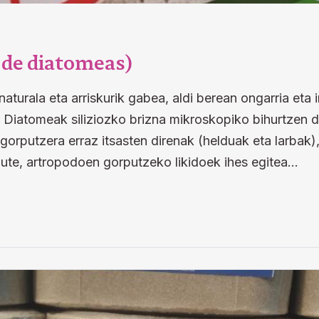
a de diatomeas)
aturala eta arriskurik gabea, aldi berean ongarria eta 
iatomeak siliziozko brizna mikroskopiko bihurtzen di
gorputzera erraz itsasten direnak (helduak eta larbak),
dute, artropodoen gorputzeko likidoek ihes egitea…