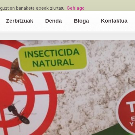
guztien banaketa epeak ziurtatu.
Gehiago
Zerbitzuak
Denda
Bloga
Kontaktua