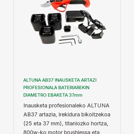
ALTUNA AB37 INAUSKETA ARTAZI
PROFESIONALA BATERIAREKIN
DIAMETRO EBAKETA 37mm
Inausketa profesionaleko ALTUNA
AB37 artazia, irekidura bikoitzekoa
(25 eta 37 mm), titaniozko hortza,
800w-ko motor brushlessa eta