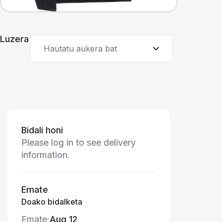
Luzera
Hautatu aukera bat
Bidali honi
Please log in to see delivery
information.
Emate
Doako bidalketa
Emate:
Aug 12