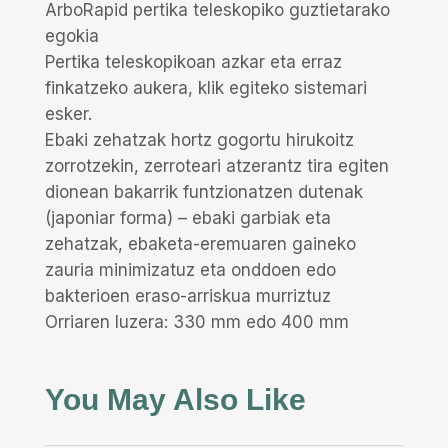
ArboRapid pertika teleskopiko guztietarako
egokia
Pertika teleskopikoan azkar eta erraz
finkatzeko aukera, klik egiteko sistemari
esker.
Ebaki zehatzak hortz gogortu hirukoitz
zorrotzekin, zerroteari atzerantz tira egiten
dionean bakarrik funtzionatzen dutenak
(japoniar forma) – ebaki garbiak eta
zehatzak, ebaketa-eremuaren gaineko
zauria minimizatuz eta onddoen edo
bakterioen eraso-arriskua murriztuz
Orriaren luzera: 330 mm edo 400 mm
You May Also Like