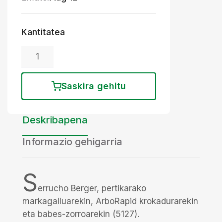
Kantitatea
Saskira gehitu
Deskribapena
Informazio gehigarria
S
errucho Berger, pertikarako
markagailuarekin, ArboRapid krokadurarekin
eta babes-zorroarekin (5127).