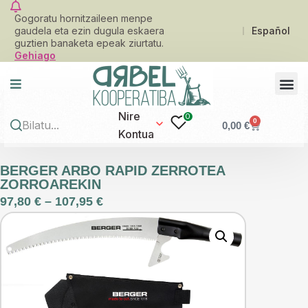
Gogoratu hornitzaileen menpe
gaudela eta ezin dugula eskaera
Español
guztien banaketa epeak ziurtatu.
Gehiago
Nire
0
0
0,00
€
Kontua
BERGER ARBO RAPID ZERROTEA
ZORROAREKIN
97,80
€
–
107,95
€