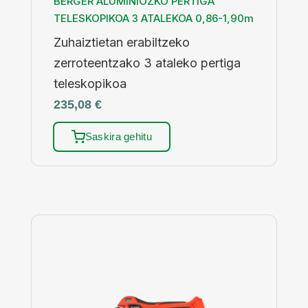
BERGER ALUMINIOZKO PERTIGA
TELESKOPIKOA 3 ATALEKOA 0,86-1,90m
Zuhaiztietan erabiltzeko
zerroteentzako 3 ataleko pertiga
teleskopikoa
235,08
€
Saskira gehitu