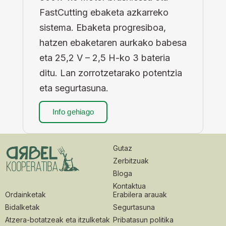
FastCutting ebaketa azkarreko
sistema. Ebaketa progresiboa,
hatzen ebaketaren aurkako babesa
eta 25,2 V – 2,5 H-ko 3 bateria
ditu. Lan zorrotzetarako potentzia
eta segurtasuna.
Info gehiago
Gutaz
Zerbitzuak
Bloga
Kontaktua
Ordainketak
Erabilera arauak
Bidalketak
Segurtasuna
Atzera-botatzeak eta itzulketak
Pribatasun politika