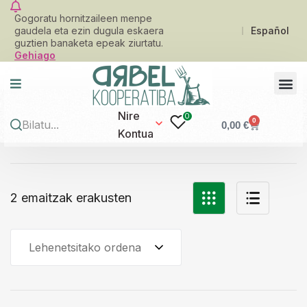
Gogoratu hornitzaileen menpe
gaudela eta ezin dugula eskaera
Español
guztien banaketa epeak ziurtatu.
Gehiago
Nire
0
0
0,00
€
Kontua
2 emaitzak erakusten
Lehenetsitako ordena