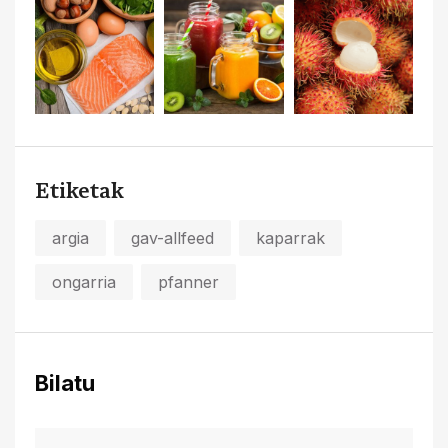
Etiketak
argia
gav-allfeed
kaparrak
ongarria
pfanner
Bilatu