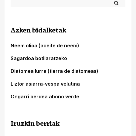
Azken bidalketak
Neem olioa (aceite de neem)
Sagardoa botilaratzeko
Diatomea lurra (tierra de diatomeas)
Liztor asiarra-vespa velutina
Ongarri berdea abono verde
Iruzkin berriak