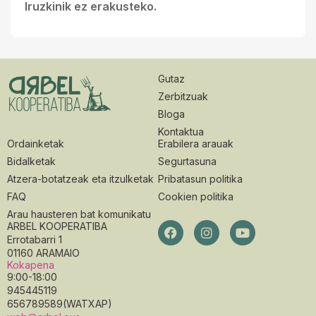
Iruzkinik ez erakusteko.
Gutaz
Zerbitzuak
Bloga
Kontaktua
Ordainketak
Erabilera arauak
Bidalketak
Segurtasuna
Atzera-botatzeak eta itzulketak
Pribatasun politika
FAQ
Cookien politika
Arau hausteren bat komunikatu
ARBEL KOOPERATIBA
Errotabarri 1
01160 ARAMAIO
Kokapena
9:00-18:00
945445119
656789589(WATXAP)