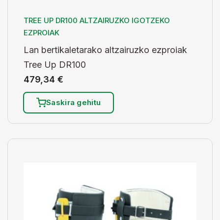
TREE UP DR100 ALTZAIRUZKO IGOTZEKO
EZPROIAK
Lan bertikaletarako altzairuzko ezproiak
Tree Up DR100
479,34
€
Saskira gehitu