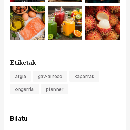
Etiketak
argia
gav-allfeed
kaparrak
ongarria
pfanner
Bilatu