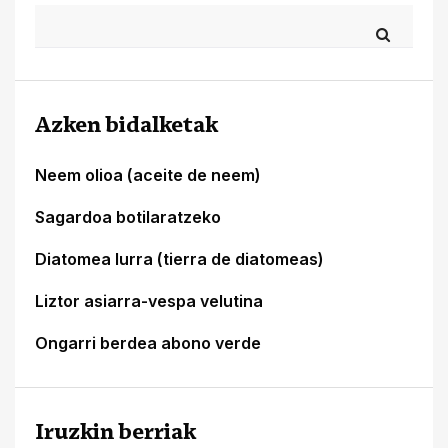
Azken bidalketak
Neem olioa (aceite de neem)
Sagardoa botilaratzeko
Diatomea lurra (tierra de diatomeas)
Liztor asiarra-vespa velutina
Ongarri berdea abono verde
Iruzkin berriak