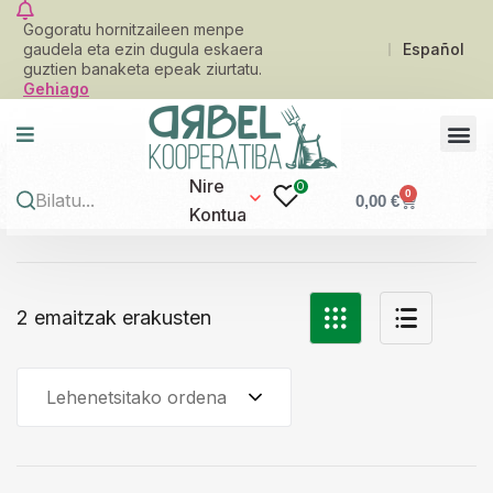
Gogoratu hornitzaileen menpe
gaudela eta ezin dugula eskaera
Español
guztien banaketa epeak ziurtatu.
Gehiago
Nire
0
0
0,00
€
Kontua
2 emaitzak erakusten
Lehenetsitako ordena