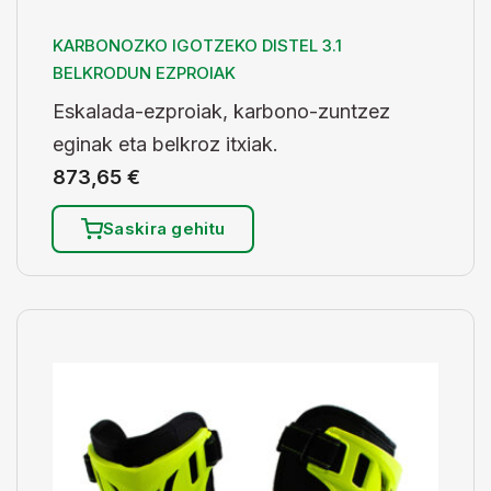
KARBONOZKO IGOTZEKO DISTEL 3.1
BELKRODUN EZPROIAK
Eskalada-ezproiak, karbono-zuntzez
eginak eta belkroz itxiak.
873,65
€
Saskira gehitu