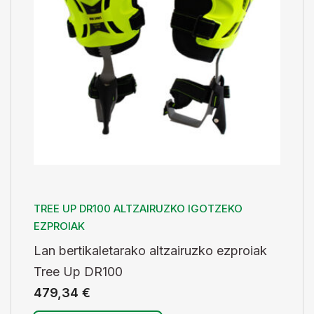
TREE UP DR100 ALTZAIRUZKO IGOTZEKO
EZPROIAK
Lan bertikaletarako altzairuzko ezproiak
Tree Up DR100
479,34
€