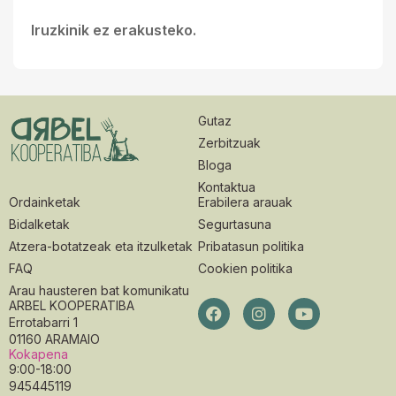
Iruzkinik ez erakusteko.
Gutaz
Zerbitzuak
Bloga
Kontaktua
Ordainketak
Erabilera arauak
Bidalketak
Segurtasuna
Atzera-botatzeak eta itzulketak
Pribatasun politika
FAQ
Cookien politika
Arau hausteren bat komunikatu
ARBEL KOOPERATIBA
Errotabarri 1
01160 ARAMAIO
Kokapena
9:00-18:00
945445119