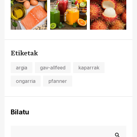
Etiketak
argia
gav-allfeed
kaparrak
ongarria
pfanner
Bilatu