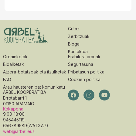
Gutaz
Zerbitzuak
Bloga
Kontaktua
Ordainketak
Erabilera arauak
Bidalketak
Segurtasuna
Atzera-botatzeak eta itzulketak
Pribatasun politika
FAQ
Cookien politika
Arau hausteren bat komunikatu
ARBEL KOOPERATIBA
Errotabarri 1
01160 ARAMAIO
Kokapena
9:00-18:00
945445119
656789589(WATXAP)
web@arbel.eus