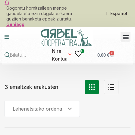
Gogoratu hornitzaileen menpe
gaudela eta ezin dugula eskaera
Español
guztien banaketa epeak ziurtatu.
Gehiago
Nire
0
0
0,00
€
Kontua
3 emaitzak erakusten
Lehenetsitako ordena