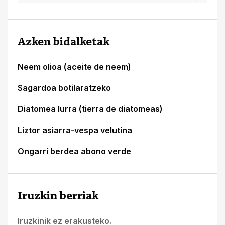
Azken bidalketak
Neem olioa (aceite de neem)
Sagardoa botilaratzeko
Diatomea lurra (tierra de diatomeas)
Liztor asiarra-vespa velutina
Ongarri berdea abono verde
Iruzkin berriak
Iruzkinik ez erakusteko.