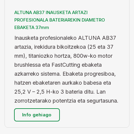
ALTUNA AB37 INAUSKETA ARTAZI
PROFESIONALA BATERIAREKIN DIAMETRO
EBAKETA 37mm
Inausketa profesionaleko ALTUNA AB37
artazia, irekidura bikoitzekoa (25 eta 37
mm), titaniozko hortza, 800w-ko motor
brushlessa eta FastCutting ebaketa
azkarreko sistema. Ebaketa progresiboa,
hatzen ebaketaren aurkako babesa eta
25,2 V – 2,5 H-ko 3 bateria ditu. Lan
zorrotzetarako potentzia eta segurtasuna.
Info gehiago