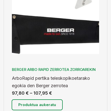
BERGER ARBO RAPID ZERROTEA ZORROAREKIN
ArboRapid pertika teleskopikoetarako
egokia den Berger zerrotea
97,80
€
–
107,95
€
Produktua aukeratu