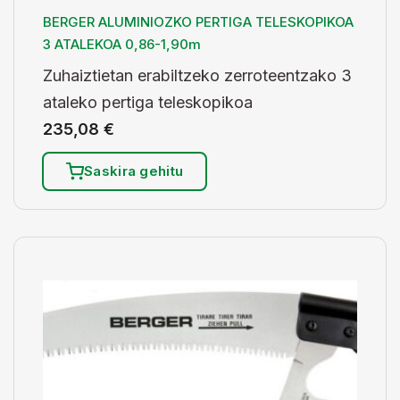
BERGER ALUMINIOZKO PERTIGA TELESKOPIKOA
3 ATALEKOA 0,86-1,90m
Zuhaiztietan erabiltzeko zerroteentzako 3
ataleko pertiga teleskopikoa
235,08
€
Saskira gehitu