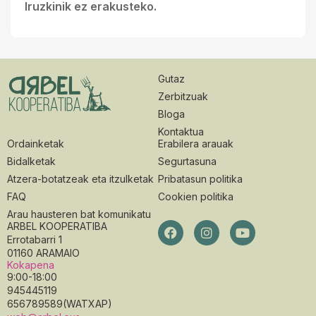
Iruzkinik ez erakusteko.
Gutaz
Zerbitzuak
Bloga
Kontaktua
Ordainketak
Erabilera arauak
Bidalketak
Segurtasuna
Atzera-botatzeak eta itzulketak
Pribatasun politika
FAQ
Cookien politika
Arau hausteren bat komunikatu
ARBEL KOOPERATIBA
Errotabarri 1
01160 ARAMAIO
Kokapena
9:00-18:00
945445119
656789589(WATXAP)