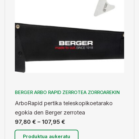
BERGER ARBO RAPID ZERROTEA ZORROAREKIN
ArboRapid pertika teleskopikoetarako
egokia den Berger zerrotea
97,80
€
–
107,95
€
Produktua aukeratu