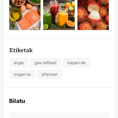
Etiketak
argia
gav-allfeed
kaparrak
ongarria
pfanner
Bilatu