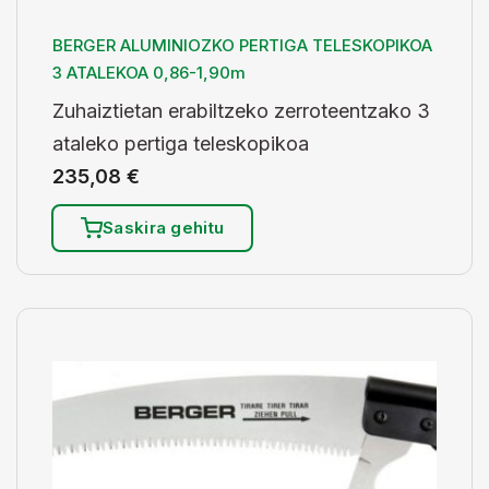
BERGER ALUMINIOZKO PERTIGA TELESKOPIKOA
3 ATALEKOA 0,86-1,90m
Zuhaiztietan erabiltzeko zerroteentzako 3
ataleko pertiga teleskopikoa
235,08
€
Saskira gehitu