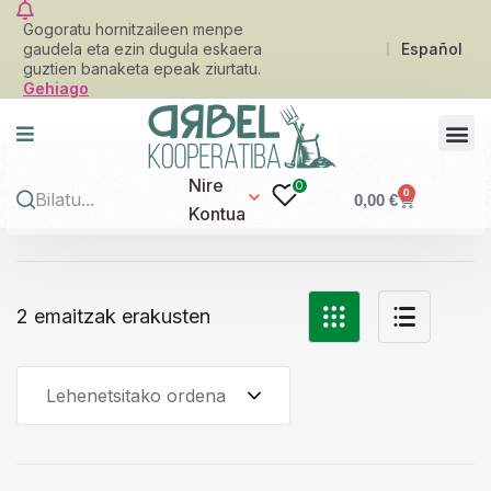
Gogoratu hornitzaileen menpe
gaudela eta ezin dugula eskaera
Español
guztien banaketa epeak ziurtatu.
Gehiago
Nire
0
0
0,00
€
Kontua
2 emaitzak erakusten
Lehenetsitako ordena