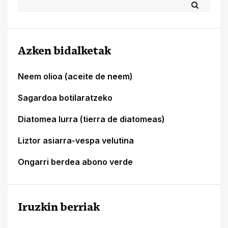
Azken bidalketak
Neem olioa (aceite de neem)
Sagardoa botilaratzeko
Diatomea lurra (tierra de diatomeas)
Liztor asiarra-vespa velutina
Ongarri berdea abono verde
Iruzkin berriak