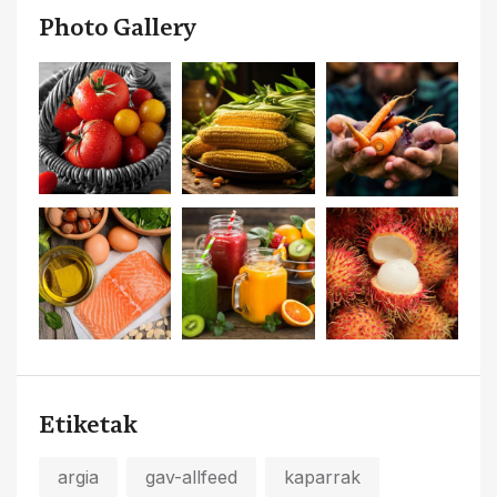
Photo Gallery
Etiketak
argia
gav-allfeed
kaparrak