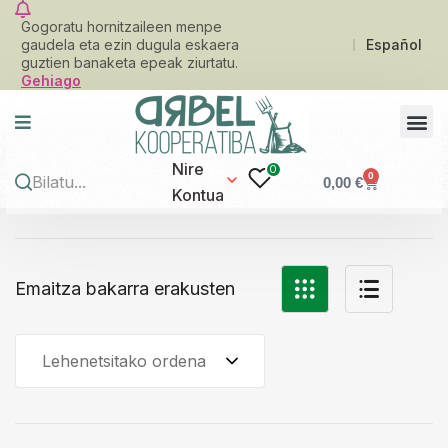
Gogoratu hornitzaileen menpe
gaudela eta ezin dugula eskaera
Español
guztien banaketa epeak ziurtatu.
Gehiago
Nire
0
0
0,00
€
Kontua
Emaitza bakarra erakusten
Lehenetsitako ordena