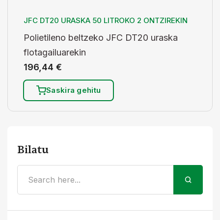
JFC DT20 URASKA 50 LITROKO 2 ONTZIREKIN
Polietileno beltzeko JFC DT20 uraska
flotagailuarekin
196,44
€
Saskira gehitu
Bilatu