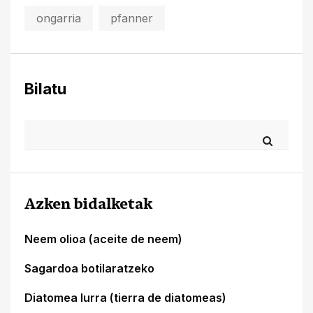
ongarria
pfanner
Bilatu
Azken bidalketak
Neem olioa (aceite de neem)
Sagardoa botilaratzeko
Diatomea lurra (tierra de diatomeas)