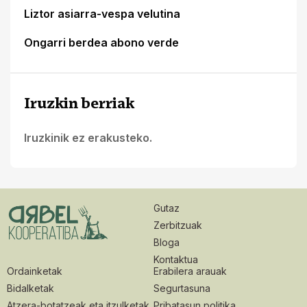
Liztor asiarra-vespa velutina
Ongarri berdea abono verde
Iruzkin berriak
Iruzkinik ez erakusteko.
Gutaz
Zerbitzuak
Bloga
Kontaktua
Ordainketak
Erabilera arauak
Bidalketak
Segurtasuna
Atzera-botatzeak eta itzulketak
Pribatasun politika