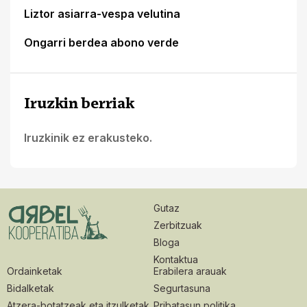
Liztor asiarra-vespa velutina
Ongarri berdea abono verde
Iruzkin berriak
Iruzkinik ez erakusteko.
Gutaz
Zerbitzuak
Bloga
Kontaktua
Ordainketak
Erabilera arauak
Bidalketak
Segurtasuna
Atzera-botatzeak eta itzulketak
Pribatasun politika