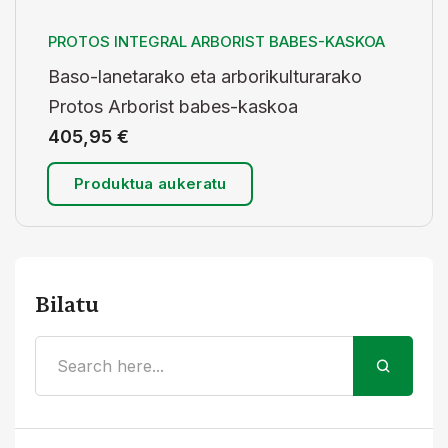
PROTOS INTEGRAL ARBORIST BABES-KASKOA
Baso-lanetarako eta arborikulturarako
Protos Arborist babes-kaskoa
405,95
€
Produktua aukeratu
Bilatu