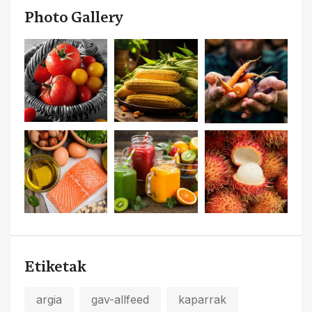
Photo Gallery
Etiketak
argia
gav-allfeed
kaparrak