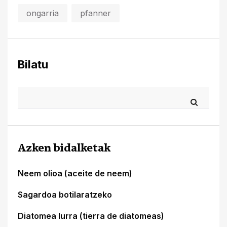
ongarria
pfanner
Bilatu
Azken bidalketak
Neem olioa (aceite de neem)
Sagardoa botilaratzeko
Diatomea lurra (tierra de diatomeas)