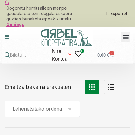
Gogoratu hornitzaileen menpe
gaudela eta ezin dugula eskaera
Español
guztien banaketa epeak ziurtatu.
Gehiago
Nire
0
0
0,00
€
Kontua
Emaitza bakarra erakusten
Lehenetsitako ordena