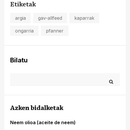
Etiketak
argia
gav-allfeed
kaparrak
ongarria
pfanner
Bilatu
Azken bidalketak
Neem olioa (aceite de neem)