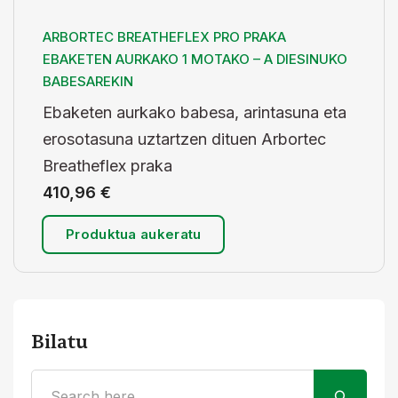
ARBORTEC BREATHEFLEX PRO PRAKA
EBAKETEN AURKAKO 1 MOTAKO – A DIESINUKO
BABESAREKIN
Ebaketen aurkako babesa, arintasuna eta
erosotasuna uztartzen dituen Arbortec
Breatheflex praka
410,96
€
Produktua aukeratu
Bilatu