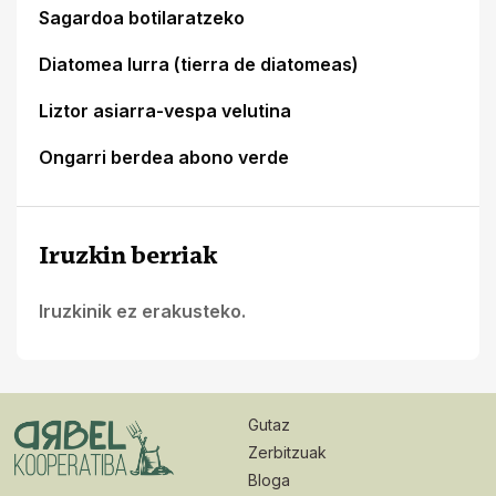
Sagardoa botilaratzeko
Diatomea lurra (tierra de diatomeas)
Liztor asiarra-vespa velutina
Ongarri berdea abono verde
Iruzkin berriak
Iruzkinik ez erakusteko.
Gutaz
Zerbitzuak
Bloga