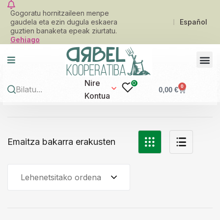
Gogoratu hornitzaileen menpe
gaudela eta ezin dugula eskaera
Español
guztien banaketa epeak ziurtatu.
Gehiago
Nire
0
0
0,00
€
Kontua
Emaitza bakarra erakusten
Lehenetsitako ordena