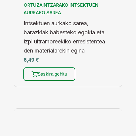
ORTUZAINTZARAKO INTSEKTUEN
AURKAKO SAREA
Intsektuen aurkako sarea,
barazkiak babesteko egokia eta
izpi ultramoreekiko erresistentea
den materialarekin egina
6,49
€
Saskira gehitu