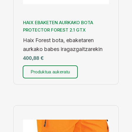
HAIX EBAKETEN AURKAKO BOTA
PROTECTOR FOREST 2.1 GTX
Haix Forest bota, ebaketaren
aurkako babes iragazgaitzarekin
400,88
€
Produktua aukeratu