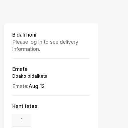
Bidali honi
Please log in to see delivery
information.
Emate
Doako bidalketa
Emate:
Aug 12
Kantitatea