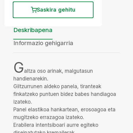
Saskira gehitu
Deskribapena
Informazio gehigarria
G
altza oso arinak, malgutasun
handienarekin.
Giltzurrunen aldeko panela, tiranteak
finkatzeko puntuen bidez babes handiagoa
izateko.
Panel elastikoa hankartean, erosoagoa eta
mugitzeko errazagoa izateko.
Erabilera intentsiboari aurre egiteko
diseinatutako kremailerak.