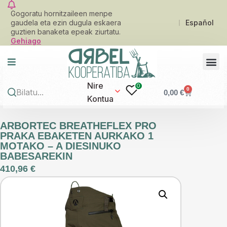
Gogoratu hornitzaileen menpe
gaudela eta ezin dugula eskaera
Español
guztien banaketa epeak ziurtatu.
Gehiago
Nire
0
0
0,00
€
Kontua
ARBORTEC BREATHEFLEX PRO
PRAKA EBAKETEN AURKAKO 1
MOTAKO – A DIESINUKO
BABESAREKIN
410,96
€