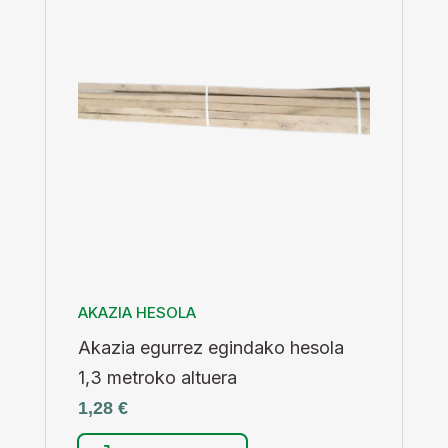
AKAZIA HESOLA
Akazia egurrez egindako hesola
1,3 metroko altuera
1,28
€