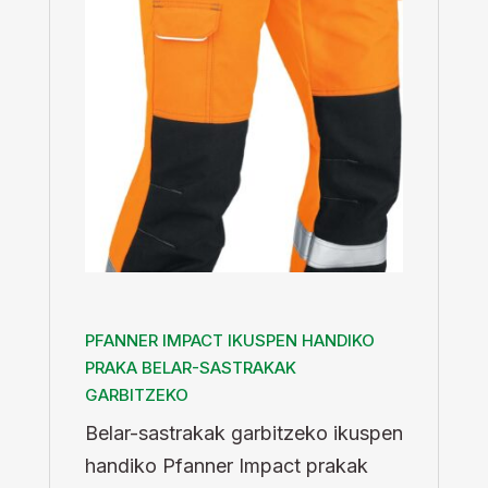
PFANNER IMPACT IKUSPEN HANDIKO
PRAKA BELAR-SASTRAKAK
GARBITZEKO
Belar-sastrakak garbitzeko ikuspen
handiko Pfanner Impact prakak