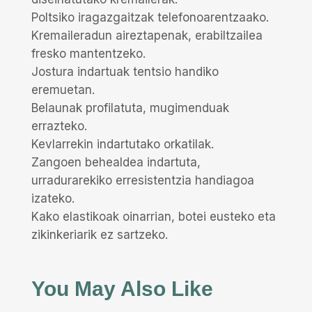
Poltsiko iragazgaitzak telefonoarentzaako.
Kremaileradun aireztapenak, erabiltzailea
fresko mantentzeko.
Jostura indartuak tentsio handiko
eremuetan.
Belaunak profilatuta, mugimenduak
errazteko.
Kevlarrekin indartutako orkatilak.
Zangoen behealdea indartuta,
urradurarekiko erresistentzia handiagoa
izateko.
Kako elastikoak oinarrian, botei eusteko eta
zikinkeriarik ez sartzeko.
You May Also Like