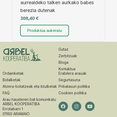
aurrealdeko talken aurkako babes
berezia dutenak
308,40
€
Produktua aukeratu
Gutaz
Zerbitzuak
Bloga
Kontaktua
Ordainketak
Erabilera arauak
Bidalketak
Segurtasuna
Atzera-botatzeak eta itzulketak
Pribatasun politika
FAQ
Cookien politika
Arau hausteren bat komunikatu
ARBEL KOOPERATIBA
Errotabarri 1
01160 ARAMAIO