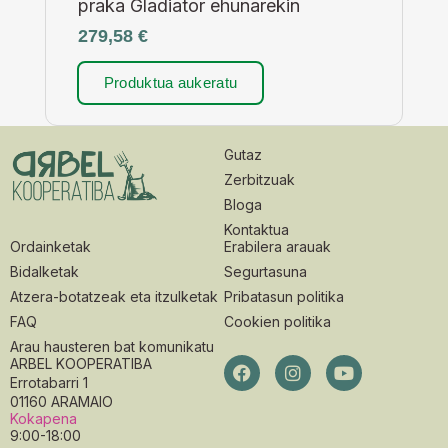
praka Gladiator ehunarekin
279,58
€
Produktua aukeratu
Gutaz
Zerbitzuak
Bloga
Kontaktua
Ordainketak
Erabilera arauak
Bidalketak
Segurtasuna
Atzera-botatzeak eta itzulketak
Pribatasun politika
FAQ
Cookien politika
Arau hausteren bat komunikatu
ARBEL KOOPERATIBA
Errotabarri 1
01160 ARAMAIO
Kokapena
9:00-18:00