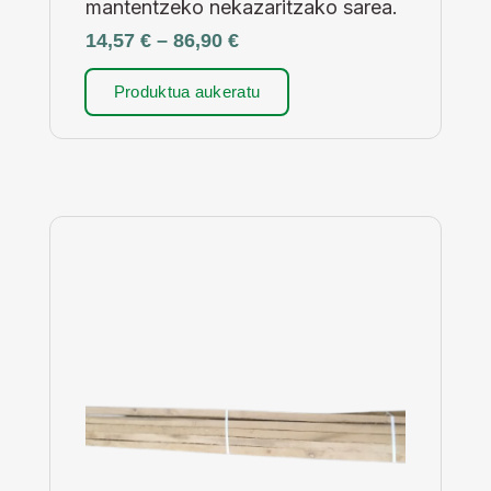
mantentzeko nekazaritzako sarea.
14,57
€
–
86,90
€
Produktua aukeratu