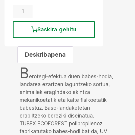
Saskira gehitu
Deskribapena
B
erotegi-efektua duen babes-hodia,
landarea ezartzen laguntzeko sortua,
animaliek eragindako ekintza
mekanikoetatik eta kalte fisikoetatik
babestuz. Baso-landaketetan
erabiltzeko bereziki diseinatua.
TUBEX ECOFOREST polipropilenoz
fabrikatutako babes-hodi bat da, UV