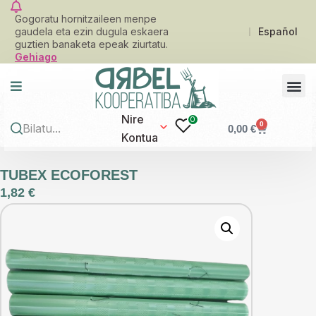
Gogoratu hornitzaileen menpe
gaudela eta ezin dugula eskaera
Español
guztien banaketa epeak ziurtatu.
Gehiago
Nire
0
0
0,00
€
Kontua
TUBEX ECOFOREST
1,82
€