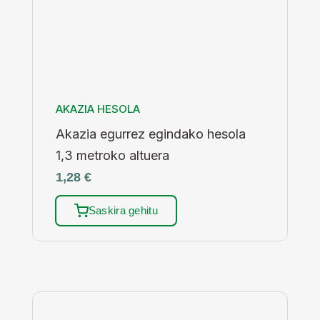
AKAZIA HESOLA
Akazia egurrez egindako hesola
1,3 metroko altuera
1,28
€
Saskira gehitu