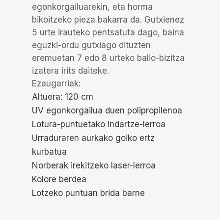
egonkorgailuarekin, eta horma
bikoitzeko pieza bakarra da. Gutxienez
5 urte irauteko pentsatuta dago, baina
eguzki-ordu gutxiago dituzten
eremuetan 7 edo 8 urteko balio-bizitza
izatera irits daiteke.
Ezaugarriak:
Altuera: 120 cm
UV egonkorgailua duen polipropilenoa
Lotura-puntuetako indartze-lerroa
Urraduraren aurkako goiko ertz
kurbatua
Norberak irekitzeko laser-lerroa
Kolore berdea
Lotzeko puntuan brida barne