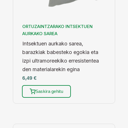
ORTUZAINTZARAKO INTSEKTUEN
AURKAKO SAREA
Intsektuen aurkako sarea,
barazkiak babesteko egokia eta
izpi ultramoreekiko erresistentea
den materialarekin egina
6,49
€
Saskira gehitu