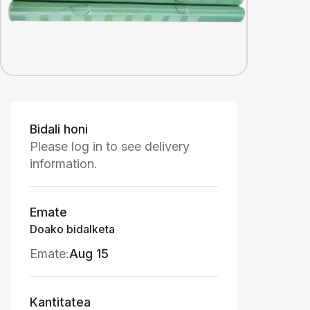
Bidali honi
Please log in to see delivery
information.
Emate
Doako bidalketa
Emate:
Aug 15
Kantitatea