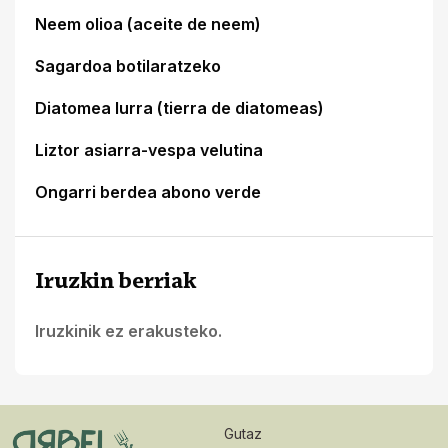
Neem olioa (aceite de neem)
Sagardoa botilaratzeko
Diatomea lurra (tierra de diatomeas)
Liztor asiarra-vespa velutina
Ongarri berdea abono verde
Iruzkin berriak
Iruzkinik ez erakusteko.
Gutaz