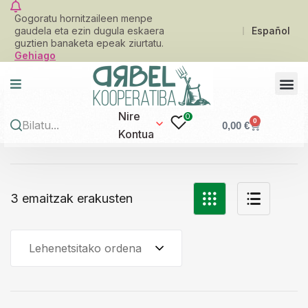
Gogoratu hornitzaileen menpe
gaudela eta ezin dugula eskaera
Español
guztien banaketa epeak ziurtatu.
Gehiago
Nire
0
0
0,00
€
Kontua
3 emaitzak erakusten
Lehenetsitako ordena