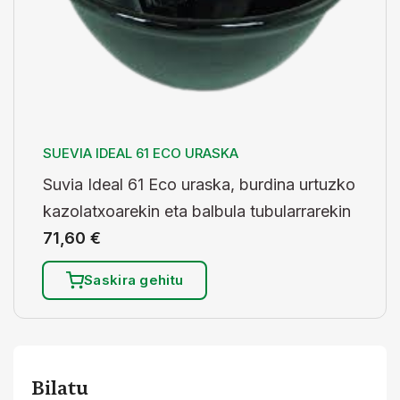
SUEVIA IDEAL 61 ECO URASKA
Suvia Ideal 61 Eco uraska, burdina urtuzko
kazolatxoarekin eta balbula tubularrarekin
71,60
€
Saskira gehitu
Bilatu