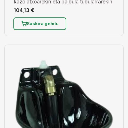
kazolatxoarekin eta balbula tubularrarekin
104,13
€
Saskira gehitu