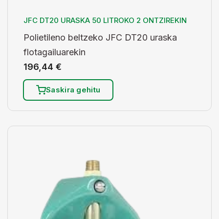
JFC DT20 URASKA 50 LITROKO 2 ONTZIREKIN
Polietileno beltzeko JFC DT20 uraska
flotagailuarekin
196,44
€
Saskira gehitu