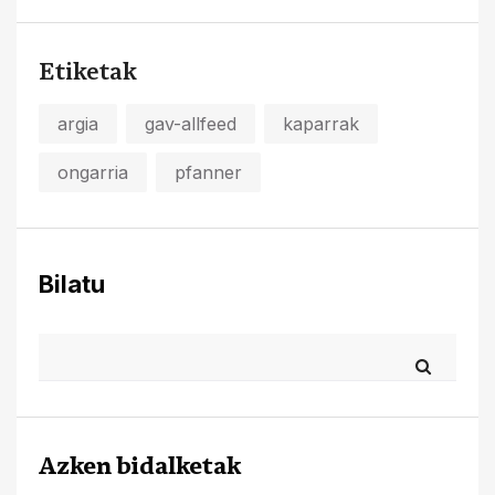
Etiketak
argia
gav-allfeed
kaparrak
ongarria
pfanner
Bilatu
Azken bidalketak