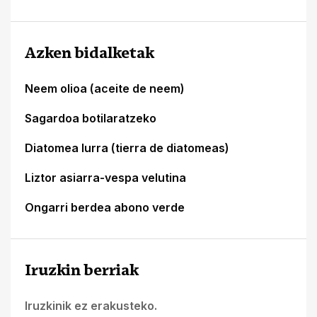
Azken bidalketak
Neem olioa (aceite de neem)
Sagardoa botilaratzeko
Diatomea lurra (tierra de diatomeas)
Liztor asiarra-vespa velutina
Ongarri berdea abono verde
Iruzkin berriak
Iruzkinik ez erakusteko.