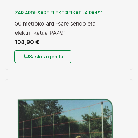
ZAR ARDI-SARE ELEKTRIFIKATUA PA491
50 metroko ardi-sare sendo eta
elektrifikatua PA491
108,90
€
Saskira gehitu