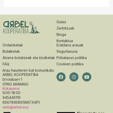
Gutaz
Zerbitzuak
Bloga
Kontaktua
Ordainketak
Erabilera arauak
Bidalketak
Segurtasuna
Atzera-botatzeak eta itzulketak
Pribatasun politika
FAQ
Cookien politika
Arau hausteren bat komunikatu
ARBEL KOOPERATIBA
Errotabarri 1
01160 ARAMAIO
Kokapena
9:00-18:00
945445119
656789589(WATXAP)
web@arbel.eus