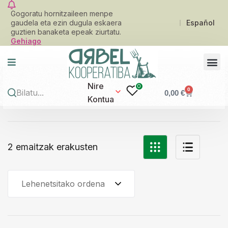
Gogoratu hornitzaileen menpe
gaudela eta ezin dugula eskaera
Español
guztien banaketa epeak ziurtatu.
Gehiago
Nire
0
0
0,00
€
Kontua
2 emaitzak erakusten
Lehenetsitako ordena