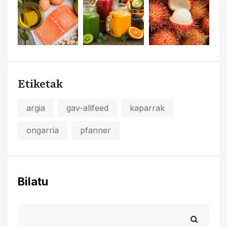
Etiketak
argia
gav-allfeed
kaparrak
ongarria
pfanner
Bilatu