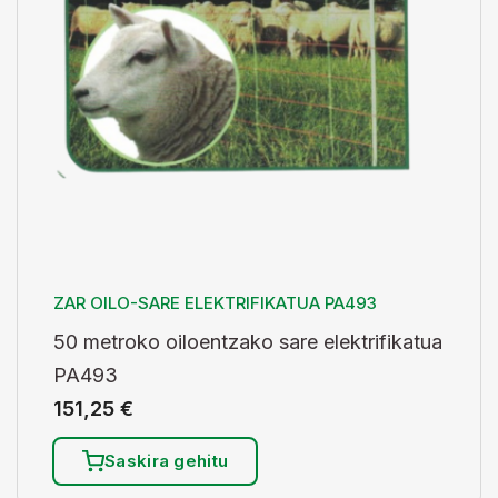
ZAR OILO-SARE ELEKTRIFIKATUA PA493
50 metroko oiloentzako sare elektrifikatua
PA493
151,25
€
Saskira gehitu