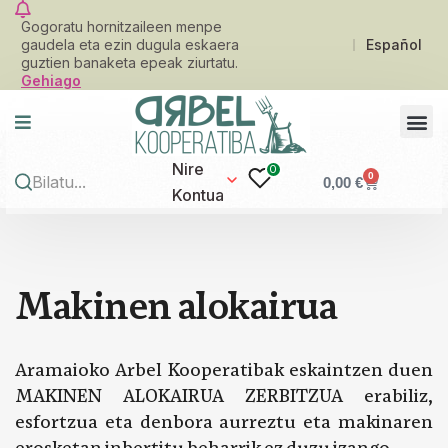
Gogoratu hornitzaileen menpe
gaudela eta ezin dugula eskaera
Español
guztien banaketa epeak ziurtatu.
Gehiago
Nire
0
0
0,00
€
Kontua
M
a
k
i
n
e
n
a
l
o
k
a
i
r
u
a
Aramaioko Arbel Kooperatibak eskaintzen duen
MAKINEN ALOKAIRUA ZERBITZUA erabiliz,
esfortzua eta denbora aurreztu eta makinaren
erosketan inbertitu beharrik ez duzu izango.