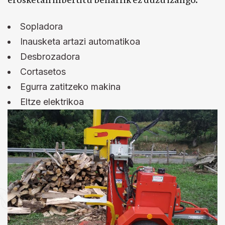
Sopladora
Inausketa artazi automatikoa
Desbrozadora
Cortasetos
Egurra zatitzeko makina
Eltze elektrikoa