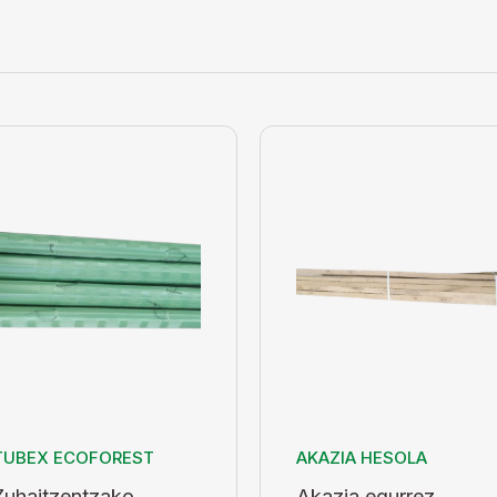
TUBEX ECOFOREST
AKAZIA HESOLA
Zuhaitzentzako
Akazia egurrez