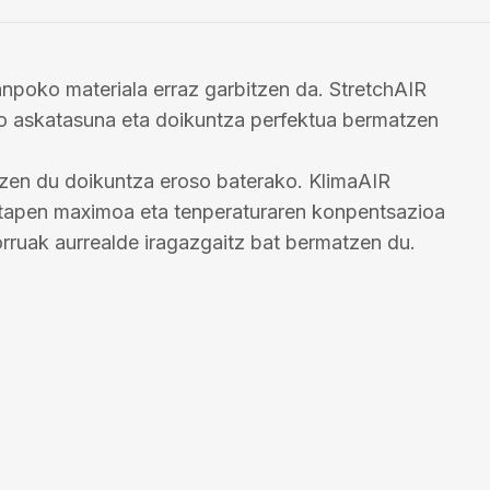
kanpoko materiala erraz garbitzen da. StretchAIR
ko askatasuna eta doikuntza perfektua bermatzen
tzen du doikuntza eroso baterako. KlimaAIR
ztapen maximoa eta tenperaturaren konpentsazioa
ruak aurrealde iragazgaitz bat bermatzen du.