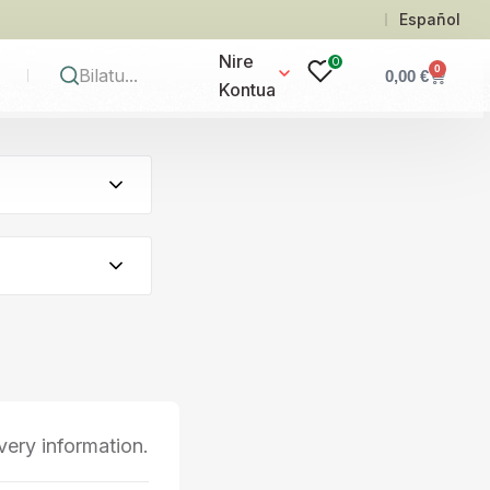
Español
Nire
0
0
0,00
€
Kontua
ivery information.