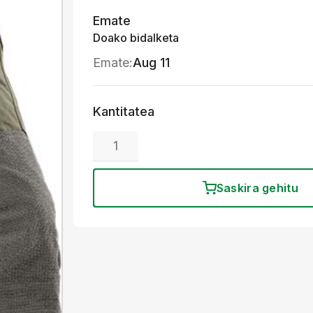
Emate
Doako bidalketa
Emate:
Aug 11
Kantitatea
Saskira gehitu