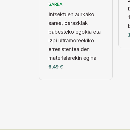
SAREA
Intsektuen aurkako
sarea, barazkiak
babesteko egokia eta
izpi ultramoreekiko
erresistentea den
materialarekin egina
6,49
€