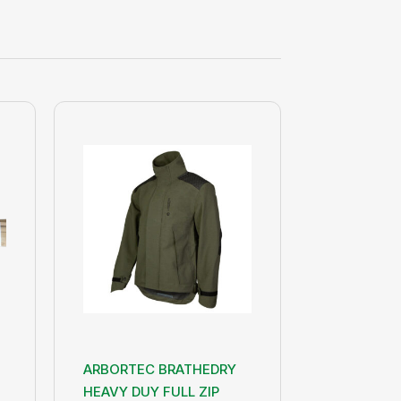
ARBORTEC BRATHEDRY
HEAVY DUY FULL ZIP