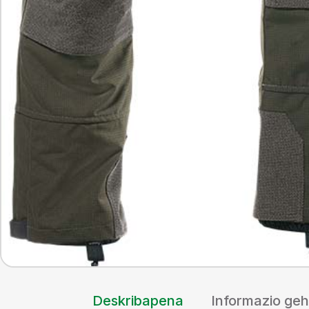
Deskribapena
Informazio geh