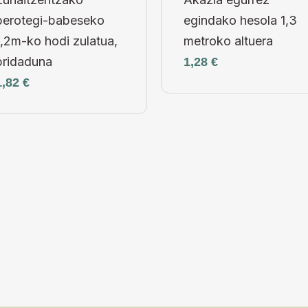
berotegi-babeseko
egindako hesola 1,3
1,2m-ko hodi zulatua,
metroko altuera
bridaduna
1,28
€
1,82
€