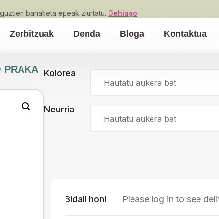
guztien banaketa epeak ziurtatu.
Gehiago
Zerbitzuak
Denda
Bloga
Kontaktua
O PRAKA
Kolorea
Hautatu aukera bat
Neurria
Hautatu aukera bat
Bidali honi
Please log in to see del