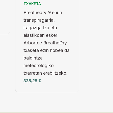
TXAKETA
Breathedry ® ehun
transpiragarria,
iragazgaitza eta
elastikoari esker
Arbortec BreatheDry
txaketa ezin hobea da
baldintza
meteorologiko
txarretan erabiltzeko.
335,25
€