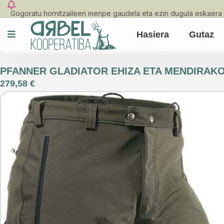
Gogoratu hornitzaileen menpe gaudela eta ezin dugula eskaera 
Hasiera
Gutaz
PFANNER GLADIATOR EHIZA ETA MENDIRAK
279,58
€