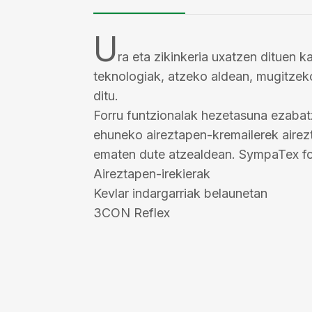
U
ra eta zikinkeria uxatzen dituen 
teknologiak, atzeko aldean, mugitze
ditu.
Forru funtzionalak hezetasuna ezaba
ehuneko aireztapen-kremailerek aire
ematen dute atzealdean. SympaTex for
Aireztapen-irekierak
Kevlar indargarriak belaunetan
3CON Reflex