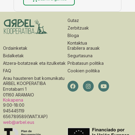
Gutaz
Zerbitzuak
Bloga
Kontaktua
Ordainketak
Erabilera arauak
Bidalketak
Segurtasuna
Atzera-botatzeak eta itzulketak
Pribatasun politika
FAQ
Cookien politika
Arau hausteren bat komunikatu
ARBEL KOOPERATIBA
Errotabarri 1
01160 ARAMAIO
Kokapena
9:00-18:00
945445119
656789589(WATXAP)
web@arbel.eus