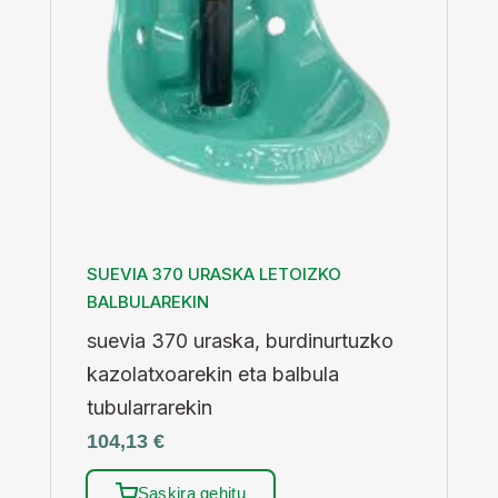
SUEVIA 370 URASKA LETOIZKO
BALBULAREKIN
suevia 370 uraska, burdinurtuzko
kazolatxoarekin eta balbula
tubularrarekin
104,13
€
Saskira gehitu