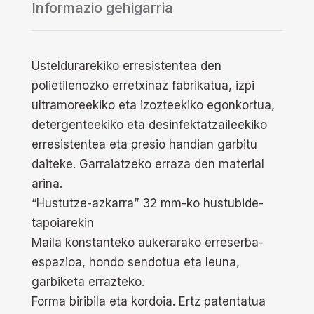
Informazio gehigarria
Usteldurarekiko erresistentea den
polietilenozko erretxinaz fabrikatua, izpi
ultramoreekiko eta izozteekiko egonkortua,
detergenteekiko eta desinfektatzaileekiko
erresistentea eta presio handian garbitu
daiteke. Garraiatzeko erraza den material
arina.
“Hustutze-azkarra” 32 mm-ko hustubide-
tapoiarekin
Maila konstanteko aukerarako erreserba-
espazioa, hondo sendotua eta leuna,
garbiketa errazteko.
Forma biribila eta kordoia. Ertz patentatua