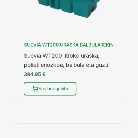
SUEVIA WT200 URASKA BALBULAREKIN
Suevia WT200 litroko uraska,
polietilenozkoa, balbula eta guzti
394,95
€
Saskira gehitu