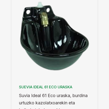
SUEVIA IDEAL 61 ECO URASKA
Suvia Ideal 61 Eco uraska, burdina
urtuzko kazolatxoarekin eta