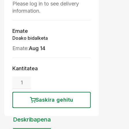
Please log in to see delivery
information.
Emate
Doako bidalketa
Emate:
Aug 14
Kantitatea
Saskira gehitu
Deskribapena