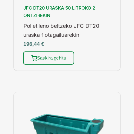
JFC DT20 URASKA 50 LITROKO 2
ONTZIREKIN
Polietileno beltzeko JFC DT20
uraska flotagailuarekin
196,44
€
Saskira gehitu