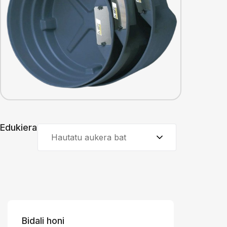
Edukiera
Hautatu aukera bat
Bidali honi