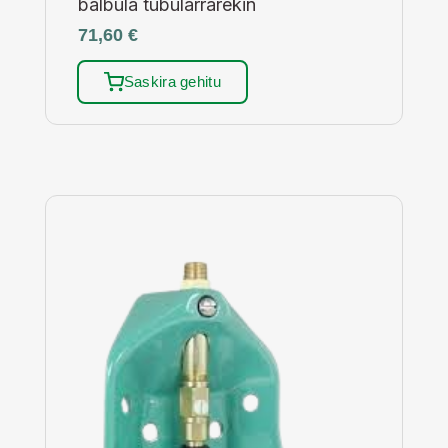
balbula tubularrarekin
71,60
€
Saskira gehitu