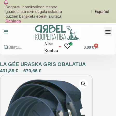
Gogoratu hornitzaileen menpe
gaudela eta ezin dugula eskaera
Español
guztien banaketa epeak ziurtatu.
Gehiago
Nire
0
0
0,00
€
Kontua
LA GÉE URASKA GRIS OBALATUA
431,88
€
–
670,66
€