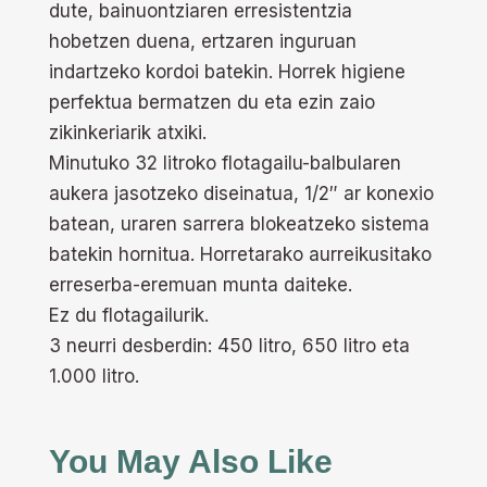
dute, bainuontziaren erresistentzia
hobetzen duena, ertzaren inguruan
indartzeko kordoi batekin. Horrek higiene
perfektua bermatzen du eta ezin zaio
zikinkeriarik atxiki.
Minutuko 32 litroko flotagailu-balbularen
aukera jasotzeko diseinatua, 1/2″ ar konexio
batean, uraren sarrera blokeatzeko sistema
batekin hornitua. Horretarako aurreikusitako
erreserba-eremuan munta daiteke.
Ez du flotagailurik.
3 neurri desberdin: 450 litro, 650 litro eta
1.000 litro.
You May Also Like