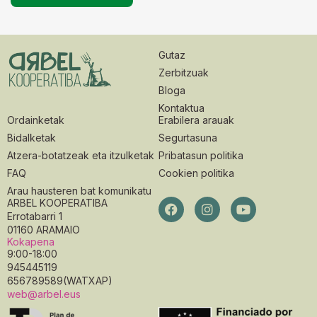
Gutaz
Zerbitzuak
Bloga
Kontaktua
Ordainketak
Erabilera arauak
Bidalketak
Segurtasuna
Atzera-botatzeak eta itzulketak
Pribatasun politika
FAQ
Cookien politika
Arau hausteren bat komunikatu
ARBEL KOOPERATIBA
Errotabarri 1
01160 ARAMAIO
Kokapena
9:00-18:00
945445119
656789589(WATXAP)
web@arbel.eus