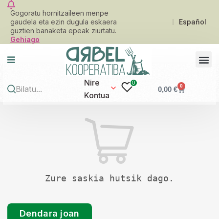
Gogoratu hornitzaileen menpe
gaudela eta ezin dugula eskaera
Español
guztien banaketa epeak ziurtatu.
Gehiago
Nire
0
0
0,00
€
Kontua
Zure saskia hutsik dago.
Dendara joan