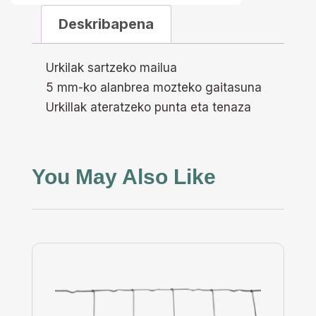
Deskribapena
Urkilak sartzeko mailua
5 mm-ko alanbrea mozteko gaitasuna
Urkillak ateratzeko punta eta tenaza
You May Also Like