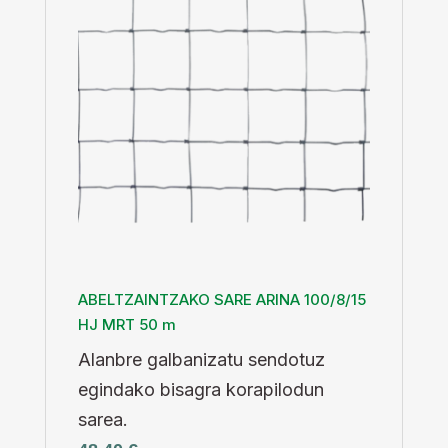
ABELTZAINTZAKO SARE ARINA 100/8/15
HJ MRT 50 m
Alanbre galbanizatu sendotuz
egindako bisagra korapilodun
sarea.