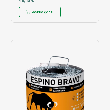
48,40
€
Saskira gehitu