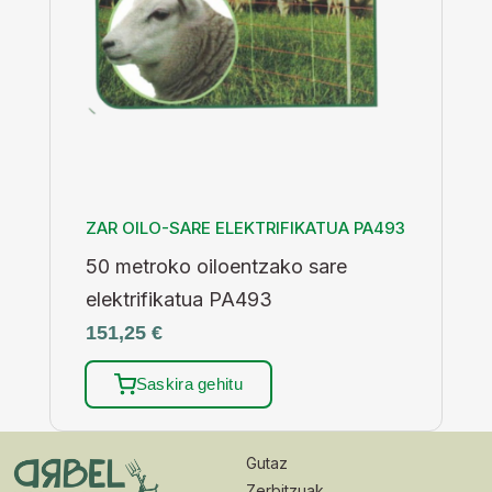
ZAR OILO-SARE ELEKTRIFIKATUA PA493
50 metroko oiloentzako sare
elektrifikatua PA493
151,25
€
Saskira gehitu
Gutaz
Zerbitzuak