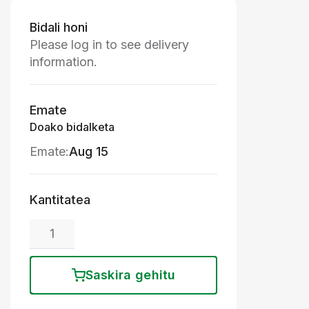
Bidali honi
Please log in to see delivery
information.
Emate
Doako bidalketa
Emate:
Aug 15
Kantitatea
Saskira gehitu