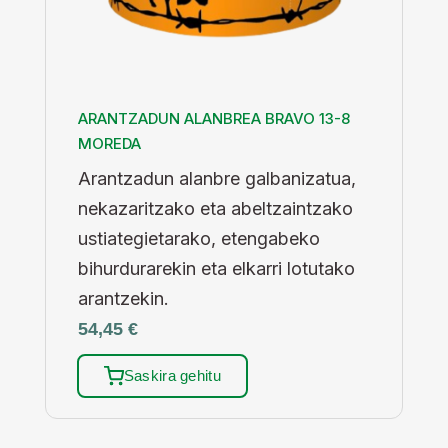
ARANTZADUN ALANBREA BRAVO 13-8
MOREDA
Arantzadun alanbre galbanizatua,
nekazaritzako eta abeltzaintzako
ustiategietarako, etengabeko
bihurdurarekin eta elkarri lotutako
arantzekin.
54,45
€
Saskira gehitu