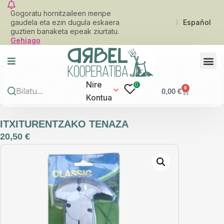
Gogoratu hornitzaileen menpe
gaudela eta ezin dugula eskaera
Español
guztien banaketa epeak ziurtatu.
Gehiago
Nire
0
0
0,00
€
Kontua
ITXITURENTZAKO TENAZA
20,50
€