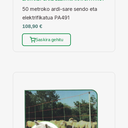
50 metroko ardi-sare sendo eta
elektrifikatua PA491
108,90
€
Saskira gehitu