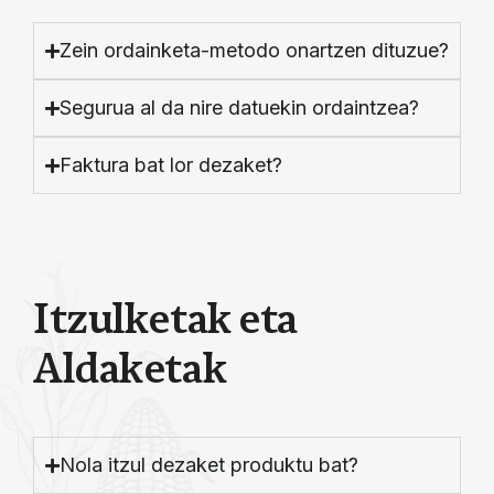
Zein ordainketa-metodo onartzen dituzue?
Segurua al da nire datuekin ordaintzea?
Faktura bat lor dezaket?
I
t
z
u
l
k
e
t
a
k
e
t
a
A
l
d
a
k
e
t
a
k
Nola itzul dezaket produktu bat?