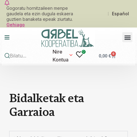
Gogoratu hornitzaileen menpe
gaudela eta ezin dugula eskaera
Español
guztien banaketa epeak ziurtatu.
Gehiago
Nire
0
0
0,00
€
Kontua
B
i
d
a
l
k
e
t
a
k
e
t
a
G
a
r
r
a
i
o
a