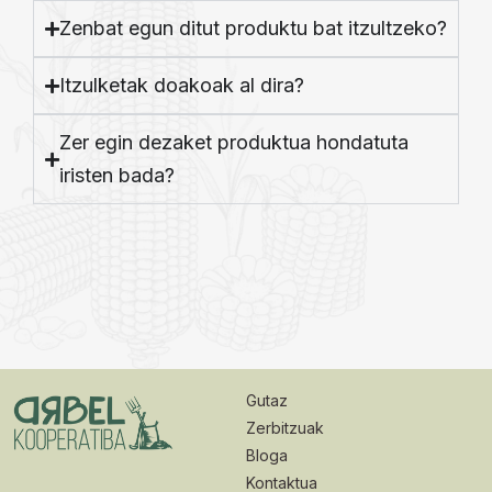
Zenbat egun ditut produktu bat itzultzeko?
Itzulketak doakoak al dira?
Zer egin dezaket produktua hondatuta
iristen bada?
Gutaz
Zerbitzuak
Bloga
Kontaktua