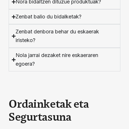
Nora bidaltzen dituzue produktuak?
Zenbat balio du bidalketak?
Zenbat denbora behar du eskaerak
iristeko?
Nola jarrai dezaket nire eskaeraren
egoera?
O
r
d
a
i
n
k
e
t
a
k
e
t
a
S
e
g
u
r
t
a
s
u
n
a