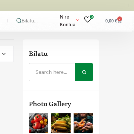
Nire
0
0
0,00
€
Kontua
Bilatu
Photo Gallery