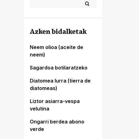
Azken bidalketak
Neem olioa (aceite de
neem)
Sagardoa botilaratzeko
Diatomea lurra (tierra de
diatomeas)
Liztor asiarra-vespa
velutina
Ongarri berdea abono
verde