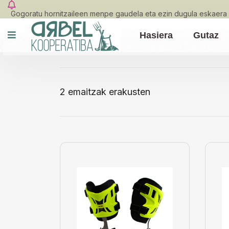
Gogoratu hornitzaileen menpe gaudela eta ezin dugula eskaera 
Hasiera
Gutaz
2 emaitzak erakusten