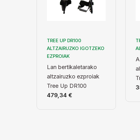
TREE UP DR100
T
ALTZAIRUZKO IGOTZEKO
A
EZPROIAK
A
Lan bertikaletarako
a
altzairuzko ezproiak
T
Tree Up DR100
3
479,34
€