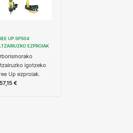
REE UP SP504
LTZAIRUZKO EZPROIAK
rborismorako
ltzairuzko igotzeko
ree Up ezproiak.
57,15
€