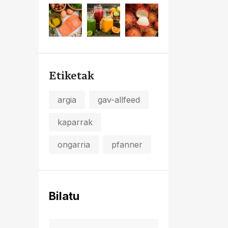
Etiketak
argia
gav-allfeed
kaparrak
ongarria
pfanner
Bilatu