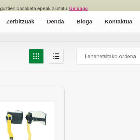
guztien banaketa epeak ziurtatu.
Gehiago
Zerbitzuak
Denda
Bloga
Kontaktua
Lehenetsitako ordena