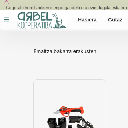
Gogoratu hornitzaileen menpe gaudela eta ezin dugula eskaera 
Hasiera
Gutaz
Emaitza bakarra erakusten