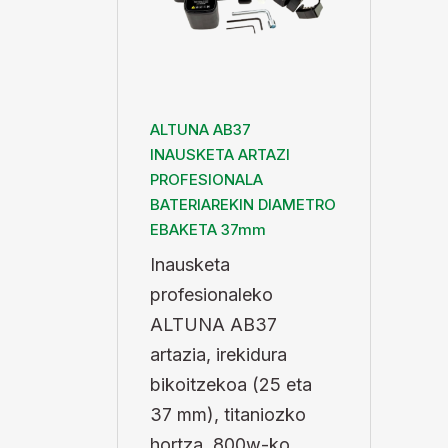
ALTUNA AB37
INAUSKETA ARTAZI
PROFESIONALA
BATERIAREKIN DIAMETRO
EBAKETA 37mm
Inausketa
profesionaleko
ALTUNA AB37
artazia, irekidura
bikoitzekoa (25 eta
37 mm), titaniozko
hortza, 800w-ko