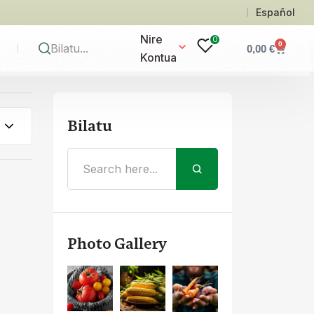
Español
Nire
0
0
0,00
€
Kontua
Bilatu
Photo Gallery