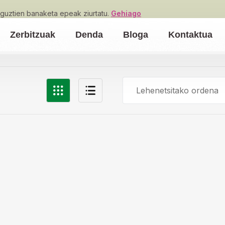
guztien banaketa epeak ziurtatu.
Gehiago
Zerbitzuak
Denda
Bloga
Kontaktua
Lehenetsitako ordena