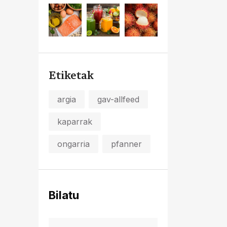
Etiketak
argia
gav-allfeed
kaparrak
ongarria
pfanner
Bilatu