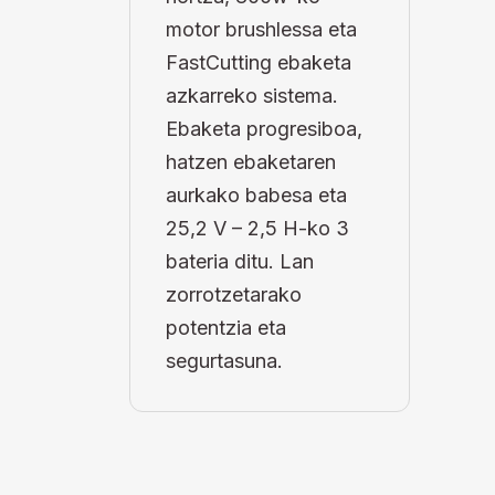
motor brushlessa eta
FastCutting ebaketa
azkarreko sistema.
Ebaketa progresiboa,
hatzen ebaketaren
aurkako babesa eta
25,2 V – 2,5 H-ko 3
bateria ditu. Lan
zorrotzetarako
potentzia eta
segurtasuna.