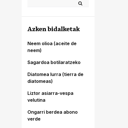
Azken bidalketak
Neem olioa (aceite de
neem)
Sagardoa botilaratzeko
Diatomea lurra (tierra de
diatomeas)
Liztor asiarra-vespa
velutina
Ongarri berdea abono
verde