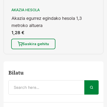
AKAZIA HESOLA
Akazia egurrez egindako hesola 1,3
metroko altuera
1,28
€
Saskira gehitu
Bilatu