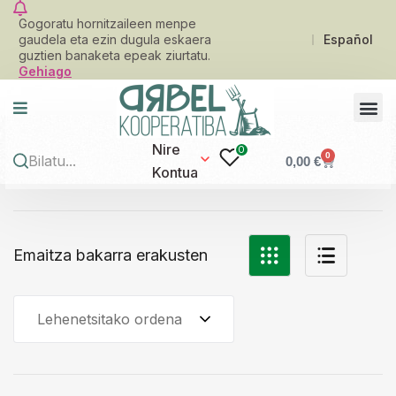
Gogoratu hornitzaileen menpe
gaudela eta ezin dugula eskaera
Español
guztien banaketa epeak ziurtatu.
Gehiago
Nire
0
0
0,00
€
Kontua
Emaitza bakarra erakusten
Lehenetsitako ordena