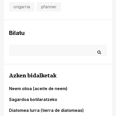
ongarria
pfanner
Bilatu
Azken bidalketak
Neem olioa (aceite de neem)
Sagardoa botilaratzeko
Diatomea lurra (tierra de diatomeas)