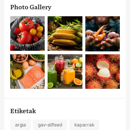
Photo Gallery
Etiketak
argia
gav-allfeed
kaparrak