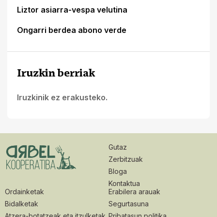
Liztor asiarra-vespa velutina
Ongarri berdea abono verde
Iruzkin berriak
Iruzkinik ez erakusteko.
Gutaz
Zerbitzuak
Bloga
Kontaktua
Ordainketak
Erabilera arauak
Bidalketak
Segurtasuna
Atzera-botatzeak eta itzulketak
Pribatasun politika