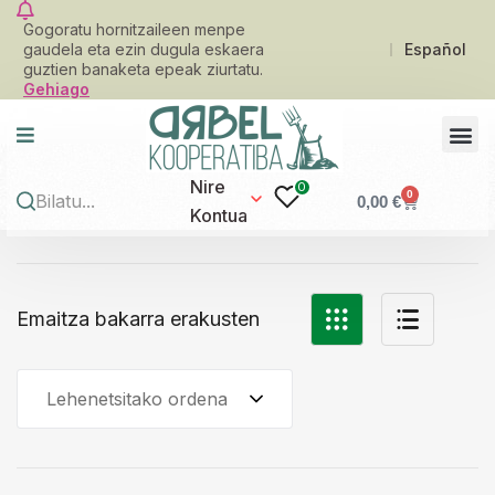
Gogoratu hornitzaileen menpe
gaudela eta ezin dugula eskaera
Español
guztien banaketa epeak ziurtatu.
Gehiago
Nire
0
0
0,00
€
Kontua
Emaitza bakarra erakusten
Lehenetsitako ordena