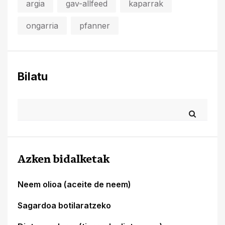
argia
gav-allfeed
kaparrak
ongarria
pfanner
Bilatu
Azken bidalketak
Neem olioa (aceite de neem)
Sagardoa botilaratzeko