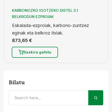
KARBONOZKO IGOTZEKO DISTEL 3.1
BELKRODUN EZPROIAK
Eskalada-ezproiak, karbono-zuntzez
eginak eta belkroz itxiak.
873,65
€
Saskira gehitu
Bilatu