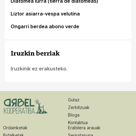
Diatomea lurra (tierra de diatomeas)
Liztor asiarra-vespa velutina
Ongarri berdea abono verde
Iruzkin berriak
Iruzkinik ez erakusteko.
Gutaz
Zerbitzuak
Bloga
Kontaktua
Ordainketak
Erabilera arauak
Bidalketak
Segurtasuna