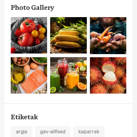
Photo Gallery
Etiketak
argia
gav-allfeed
kaparrak