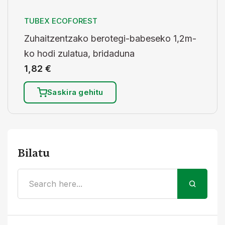
TUBEX ECOFOREST
Zuhaitzentzako berotegi-babeseko 1,2m-
ko hodi zulatua, bridaduna
1,82
€
Saskira gehitu
Bilatu