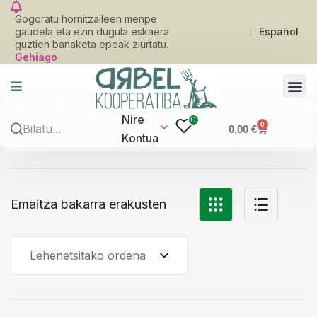
Gogoratu hornitzaileen menpe
gaudela eta ezin dugula eskaera
Español
guztien banaketa epeak ziurtatu.
Gehiago
Nire
0
0
0,00
€
Kontua
Emaitza bakarra erakusten
Lehenetsitako ordena