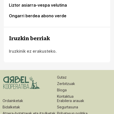
Liztor asiarra-vespa velutina
Ongarri berdea abono verde
Iruzkin berriak
Iruzkinik ez erakusteko.
Gutaz
Zerbitzuak
Bloga
Kontaktua
Ordainketak
Erabilera arauak
Bidalketak
Segurtasuna
Atzera-botatzeak eta itzulketak
Pribatasun politika