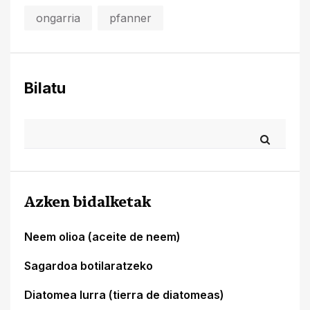
ongarria
pfanner
Bilatu
Azken bidalketak
Neem olioa (aceite de neem)
Sagardoa botilaratzeko
Diatomea lurra (tierra de diatomeas)