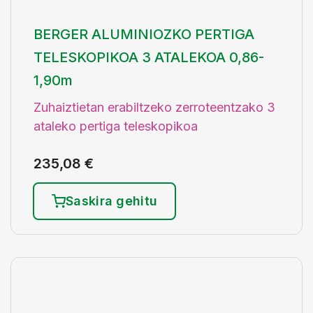
BERGER ALUMINIOZKO PERTIGA
TELESKOPIKOA 3 ATALEKOA 0,86-
1,90m
Zuhaiztietan erabiltzeko zerroteentzako 3
ataleko pertiga teleskopikoa
235,08
€
Saskira gehitu