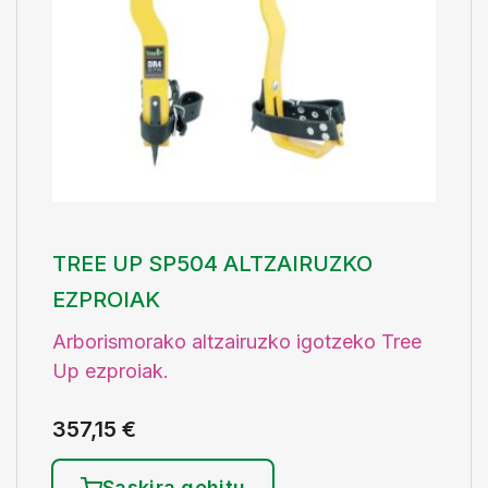
TREE UP SP504 ALTZAIRUZKO
EZPROIAK
Arborismorako altzairuzko igotzeko Tree
Up ezproiak.
357,15
€
Saskira gehitu