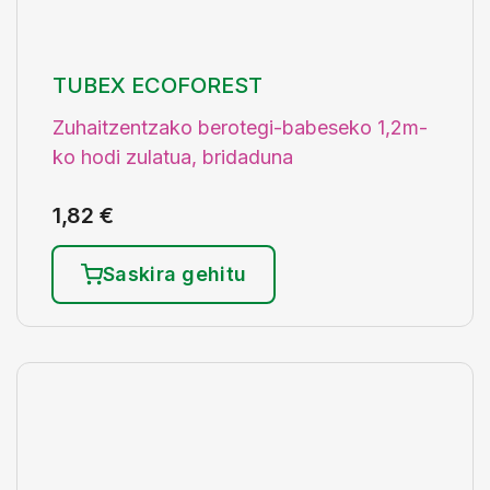
TUBEX ECOFOREST
Zuhaitzentzako berotegi-babeseko 1,2m-
ko hodi zulatua, bridaduna
1,82
€
Saskira gehitu