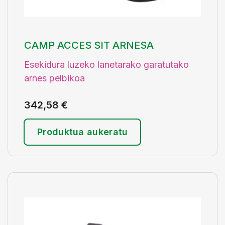
CAMP ACCES SIT ARNESA
Esekidura luzeko lanetarako garatutako
arnes pelbikoa
342,58
€
Produktua aukeratu