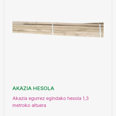
AKAZIA HESOLA
Akazia egurrez egindako hesola 1,3
metroko altuera