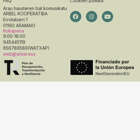
FAQ
Cookien politika
Arau hausteren bat komunikatu
ARBEL KOOPERATIBA
Errotabarri 1
01160 ARAMAIO
Kokapena
9:00-18:00
945445119
656789589(WATXAP)
web@arbel.eus