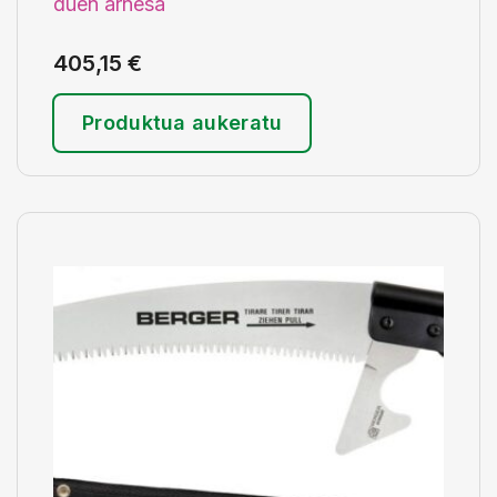
duen arnesa
405,15
€
Produktua aukeratu