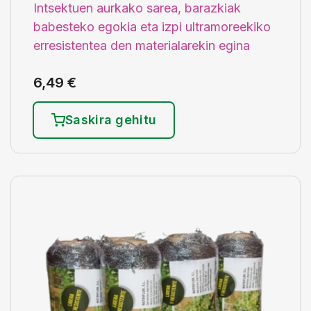
Intsektuen aurkako sarea, barazkiak
babesteko egokia eta izpi ultramoreekiko
erresistentea den materialarekin egina
6,49
€
Saskira gehitu