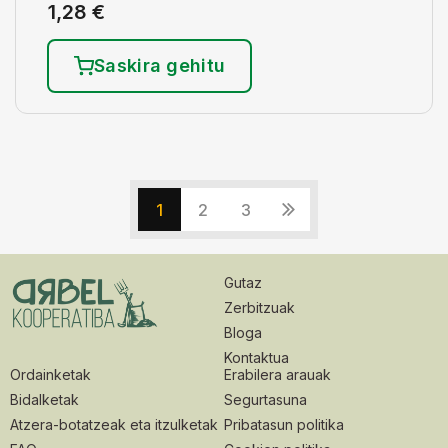
1,28
€
Saskira gehitu
1
2
3
Gutaz
Zerbitzuak
Bloga
Kontaktua
Ordainketak
Erabilera arauak
Bidalketak
Segurtasuna
Atzera-botatzeak eta itzulketak
Pribatasun politika