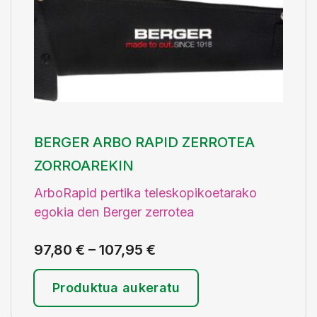
BERGER ARBO RAPID ZERROTEA
ZORROAREKIN
ArboRapid pertika teleskopikoetarako
egokia den Berger zerrotea
97,80
€
–
107,95
€
Produktua aukeratu