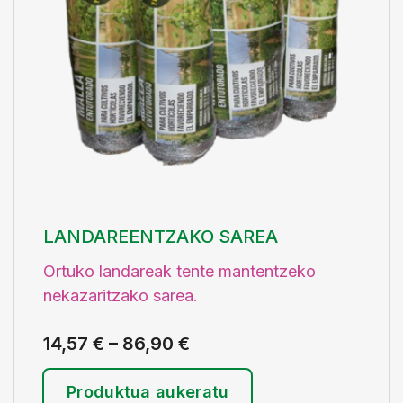
LANDAREENTZAKO SAREA
Ortuko landareak tente mantentzeko
nekazaritzako sarea.
14,57
€
–
86,90
€
Produktua aukeratu