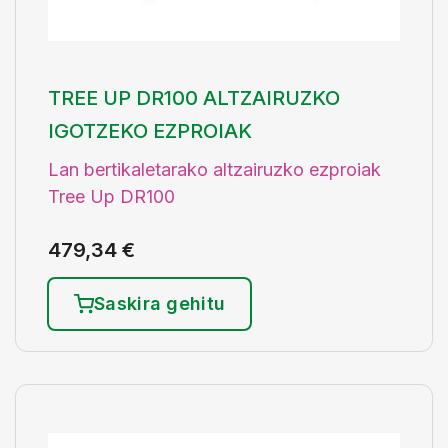
TREE UP DR100 ALTZAIRUZKO
IGOTZEKO EZPROIAK
Lan bertikaletarako altzairuzko ezproiak
Tree Up DR100
479,34
€
Saskira gehitu