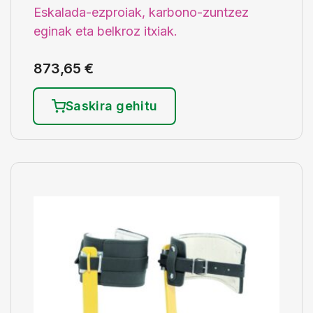
Eskalada-ezproiak, karbono-zuntzez
eginak eta belkroz itxiak.
873,65
€
Saskira gehitu