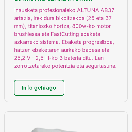
Inausketa profesionaleko ALTUNA AB37
artazia, irekidura bikoitzekoa (25 eta 37
mm), titaniozko hortza, 800w-ko motor
brushlessa eta FastCutting ebaketa
azkarreko sistema. Ebaketa progresiboa,
hatzen ebaketaren aurkako babesa eta
25,2 V - 2,5 H-ko 3 bateria ditu. Lan
zorrotzetarako potentzia eta segurtasuna.
Info gehiago